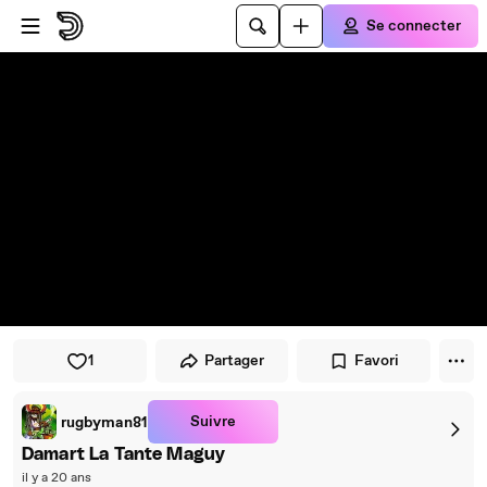
Passer au player
Passer au contenu principal
Se connecter
1
Partager
Favori
Suivre
rugbyman81
Damart La Tante Maguy
il y a 20 ans