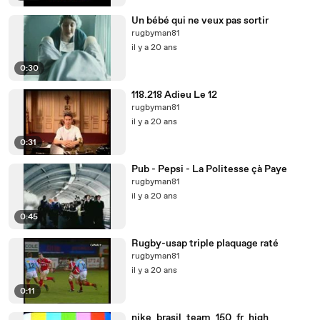
Un bébé qui ne veux pas sortir
rugbyman81
il y a 20 ans
0:30
118.218 Adieu Le 12
rugbyman81
il y a 20 ans
0:31
Pub - Pepsi - La Politesse çà Paye
rugbyman81
il y a 20 ans
0:45
Rugby-usap triple plaquage raté
rugbyman81
il y a 20 ans
0:11
nike_brasil_team_150_fr_high