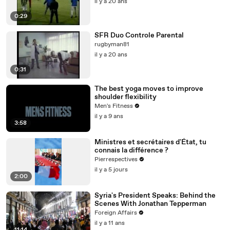
il y a 20 ans
0:29
SFR Duo Controle Parental
rugbyman81
il y a 20 ans
0:31
The best yoga moves to improve
shoulder flexibility
Men's Fitness
il y a 9 ans
3:58
Ministres et secrétaires d'État, tu
connais la différence ?
Pierrespectives
il y a 5 jours
2:00
Syria's President Speaks: Behind the
Scenes With Jonathan Tepperman
Foreign Affairs
il y a 11 ans