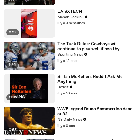
11:14
LA SXTECH
Manon Leculnu
il y a 3 semaines
0:27
The Tuck Rules: Cowboys will
continue to play well if healthy
Sporting News
il y a 12 ans
1:26
Sir Ian McKellen: Reddit Ask Me
Anything
Reddit
il y a 10 ans
11:49
WWE legend Bruno Sammartino dead
at 82
NY Daily News
il y a 8 ans
0:55