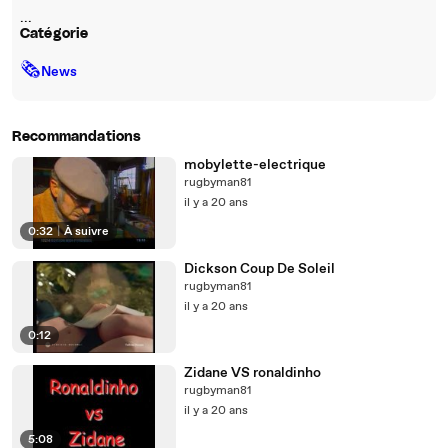
...
Catégorie
🗞
News
Recommandations
mobylette-electrique
rugbyman81
il y a 20 ans
0:32
|
À suivre
Dickson Coup De Soleil
rugbyman81
il y a 20 ans
0:12
Zidane VS ronaldinho
rugbyman81
il y a 20 ans
5:08