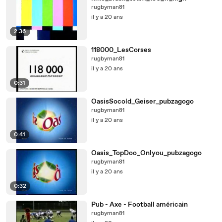
rugbyman81
il y a 20 ans
2:36
118000_LesCorses
rugbyman81
il y a 20 ans
0:31
OasisSocold_Geiser_pubzagogo
rugbyman81
il y a 20 ans
0:41
Oasis_TopDoo_Onlyou_pubzagogo
rugbyman81
il y a 20 ans
0:32
Pub - Axe - Football américain
rugbyman81