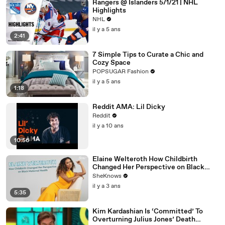
Rangers @ Islanders 5/1/21 | NHL
Highlights
NHL
il y a 5 ans
2:41
7 Simple Tips to Curate a Chic and
Cozy Space
POPSUGAR Fashion
il y a 5 ans
1:18
Reddit AMA: Lil Dicky
Reddit
il y a 10 ans
10:56
Elaine Welteroth How Childbirth
Changed Her Perspective on Black
Maternal Health
SheKnows
il y a 3 ans
5:35
Kim Kardashian Is ‘Committed’ To
Overturning Julius Jones’ Death