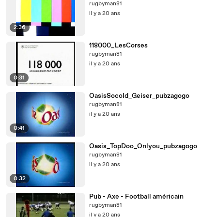
rugbyman81
il y a 20 ans
2:36
118000_LesCorses
rugbyman81
il y a 20 ans
0:31
OasisSocold_Geiser_pubzagogo
rugbyman81
il y a 20 ans
0:41
Oasis_TopDoo_Onlyou_pubzagogo
rugbyman81
il y a 20 ans
0:32
Pub - Axe - Football américain
rugbyman81
il y a 20 ans