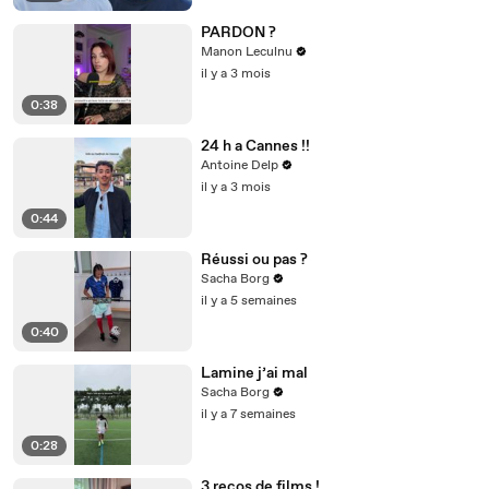
PARDON ?
Manon Leculnu
il y a 3 mois
0:38
24 h a Cannes !!
Antoine Delp
il y a 3 mois
0:44
Réussi ou pas ?
Sacha Borg
il y a 5 semaines
0:40
Lamine j’ai mal
Sacha Borg
il y a 7 semaines
0:28
3 recos de films !