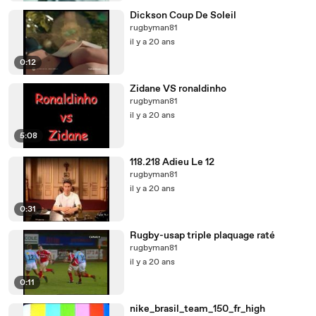
Dickson Coup De Soleil
rugbyman81
il y a 20 ans
0:12
Zidane VS ronaldinho
rugbyman81
il y a 20 ans
5:08
118.218 Adieu Le 12
rugbyman81
il y a 20 ans
0:31
Rugby-usap triple plaquage raté
rugbyman81
il y a 20 ans
0:11
nike_brasil_team_150_fr_high