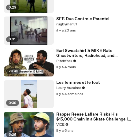
0:29
SFR Duo Controle Parental
rugbyman81
il y a 20 ans
0:31
Earl Sweatshirt & MIKE Rate
Ghostwriters, Radiohead, and
Longevity
Pitchfork
il y a 4 mois
20:48
Les femmes et le foot
Laury Aucalme
il y a 4 semaines
0:39
Rapper Reese Laflare Risks His
$15,000 Chain in a Skate Challenge I
The Skate Show
VICE
il y a 6 ans
6:25