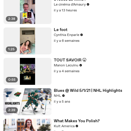
Le cinéma d'Amaury
il y a 13 heures
2:38
Le foot
Cynthia Enparle
il y a 6 semaines
1:25
TOUT SAVOIR 🤫
Manon Leculnu
il y a 4 semaines
0:55
Blues @ Wild 5/1/21 | NHL Highlights
NHL
il y a 5 ans
2:39
What Makes You Polish?
Kult America