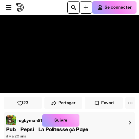
Passer au player
Passer au contenu principal
Se connecter
23
Partager
Favori
Suivre
rugbyman81
Pub - Pepsi - La Politesse çà Paye
il y a 20 ans