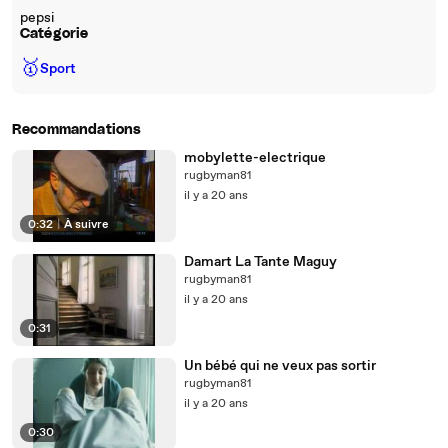
pepsi
Catégorie
🥇
Sport
Recommandations
mobylette-electrique
rugbyman81
il y a 20 ans
0:32
|
À suivre
Damart La Tante Maguy
rugbyman81
il y a 20 ans
0:31
Un bébé qui ne veux pas sortir
rugbyman81
il y a 20 ans
0:30