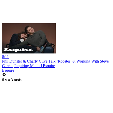
8:11
Phil Dunster & Charly Clive Talk ‘Rooster’ & Working With Steve
Carell | Inquiring Minds | Esquire
Esquire
il y a 3 mois