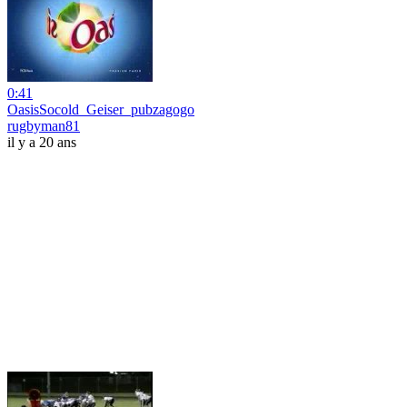
0:41
OasisSocold_Geiser_pubzagogo
rugbyman81
il y a 20 ans