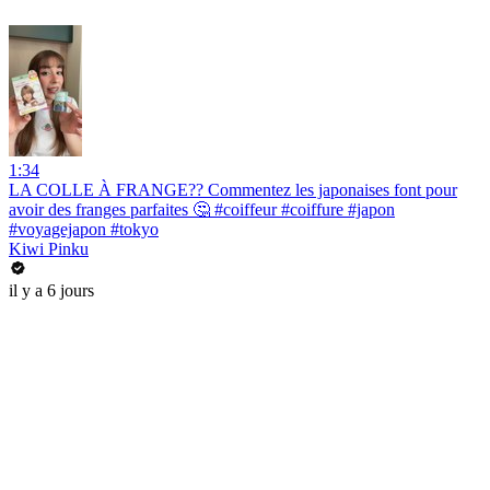
1:34
LA COLLE À FRANGE?? Commentez les japonaises font pour
avoir des franges parfaites 🤔 #coiffeur #coiffure #japon
#voyagejapon #tokyo
Kiwi Pinku
il y a 6 jours