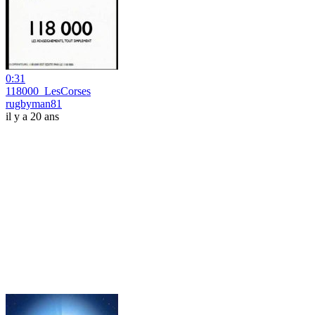
0:31
118000_LesCorses
rugbyman81
il y a 20 ans