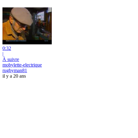
0:32
|
À suivre
mobylette-electrique
rugbyman81
il y a 20 ans