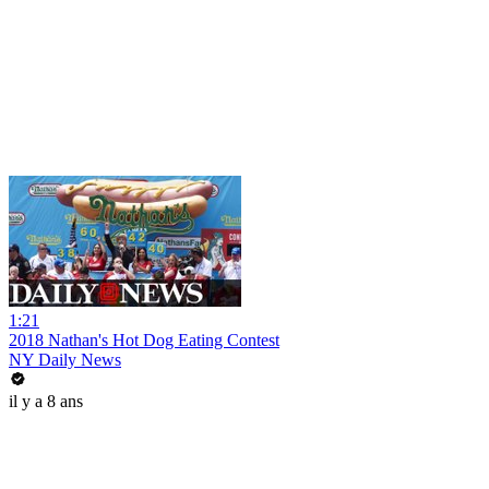
1:21
2018 Nathan's Hot Dog Eating Contest
NY Daily News
il y a 8 ans