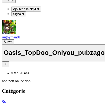
Plus
Ajouter à la playlist
Signaler
rugbyman81
Suivre
Oasis_TopDoo_Onlyou_pubzag
il y a 20 ans
non non on lee doo
Catégorie
🗞