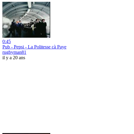
0:45
Pub - Pepsi - La Politesse çà Paye
rugbyman81
il y a 20 ans