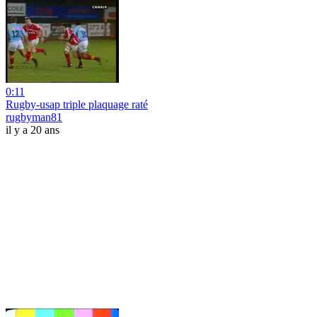
0:11
Rugby-usap triple plaquage raté
rugbyman81
il y a 20 ans