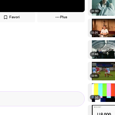
0:30
Favori
Plus
0:31
0:45
0:11
2:36