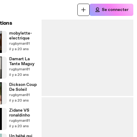
Se connecter
tions
mobylette-
electrique
rugbyman81
il y a 20 ans
Damart La
Tante Maguy
rugbyman81
il y a 20 ans
Dickson Coup
De Soleil
rugbyman81
il y a 20 ans
Zidane VS
ronaldinho
rugbyman81
il y a 20 ans
Un bébé qui