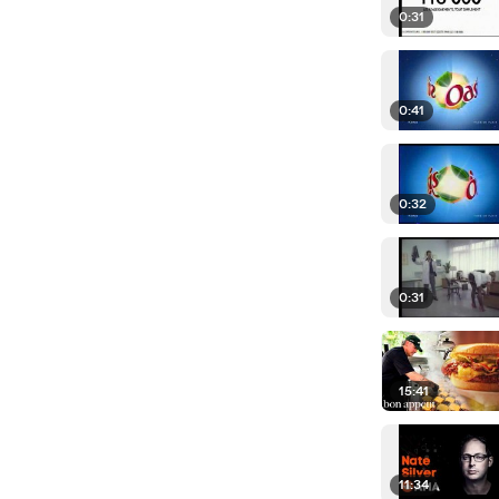
0:31
0:41
0:32
0:31
15:41
11:34