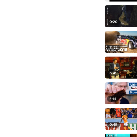
0:20
11:32
6:41
8:14
0:49