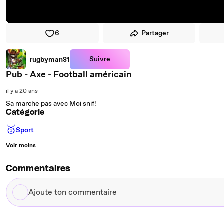
6
Partager
Suivre
rugbyman81
Pub - Axe - Football américain
il y a 20 ans
Sa marche pas avec Moi snif!
Catégorie
🥇
Sport
Voir moins
Commentaires
Ajoute
ton
commentaire