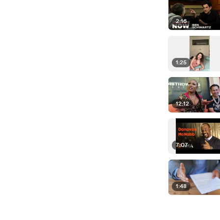
2:16
1:25
12:12
7:07
1:48