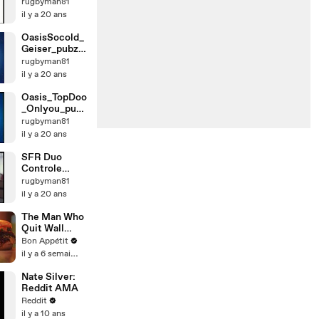
rugbyman81
il y a 20 ans
OasisSocold_
Geiser_pubza
gogo
rugbyman81
il y a 20 ans
Oasis_TopDoo
_Onlyou_pubz
agogo
rugbyman81
il y a 20 ans
SFR Duo
Controle
Parental
rugbyman81
il y a 20 ans
The Man Who
Quit Wall
Street to Flip
Bon Appétit
Burgers
il y a 6 semaines
Nate Silver:
Reddit AMA
Reddit
il y a 10 ans