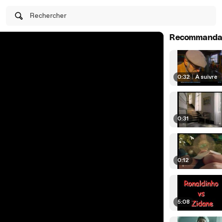
Rechercher
Recommanda
0:32
|
À suivre
0:31
0:12
5:08