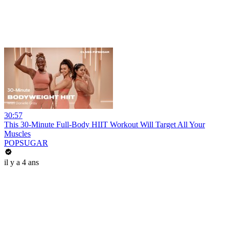
30:57
This 30-Minute Full-Body HIIT Workout Will Target All Your
Muscles
POPSUGAR
il y a 4 ans