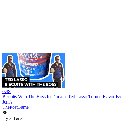
0:38
Biscuits With The Boss Ice Cream: Ted Lasso Tribute Flavor By
Jeni's
ThePostGame
il y a 3 ans