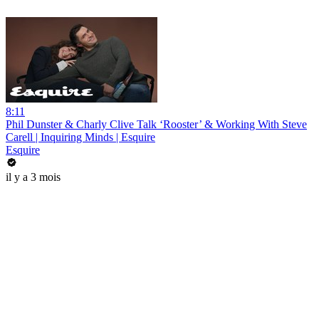
8:11
Phil Dunster & Charly Clive Talk ‘Rooster’ & Working With Steve
Carell | Inquiring Minds | Esquire
Esquire
il y a 3 mois