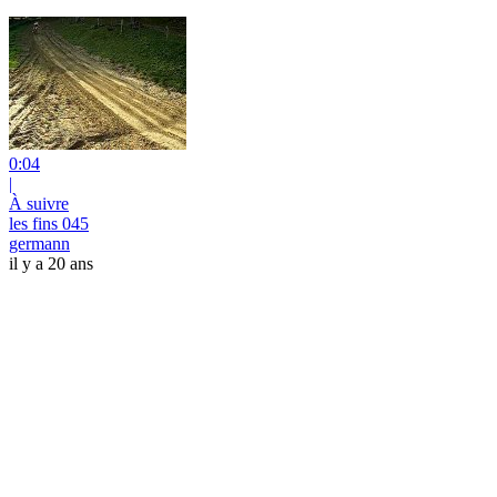
0:04
|
À suivre
les fins 045
germann
il y a 20 ans