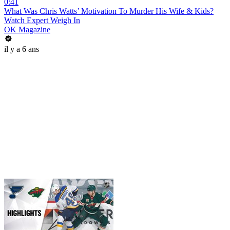
0:41
What Was Chris Watts’ Motivation To Murder His Wife & Kids?
Watch Expert Weigh In
OK Magazine
il y a 6 ans