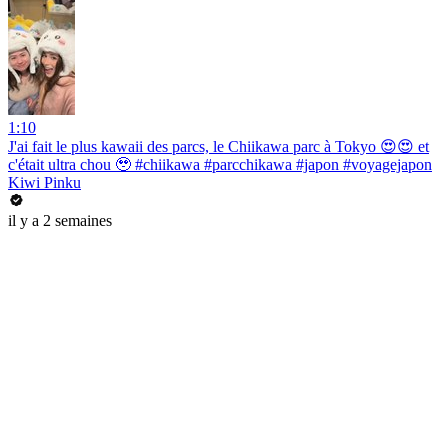
1:10
J'ai fait le plus kawaii des parcs, le Chiikawa parc à Tokyo 😍😍 et
c'était ultra chou 🥹 #chiikawa #parcchikawa #japon #voyagejapon
Kiwi Pinku
il y a 2 semaines