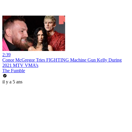
2:39
Conor McGregor Tries FIGHTING Machine Gun Kelly During
2021 MTV VMA’s
The Fumble
il y a 5 ans