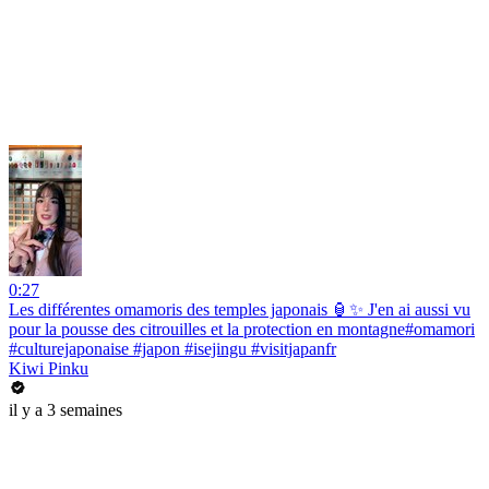
0:27
Les différentes omamoris des temples japonais 🏮✨ J'en ai aussi vu
pour la pousse des citrouilles et la protection en montagne#omamori
#culturejaponaise #japon #isejingu #visitjapanfr
Kiwi Pinku
il y a 3 semaines