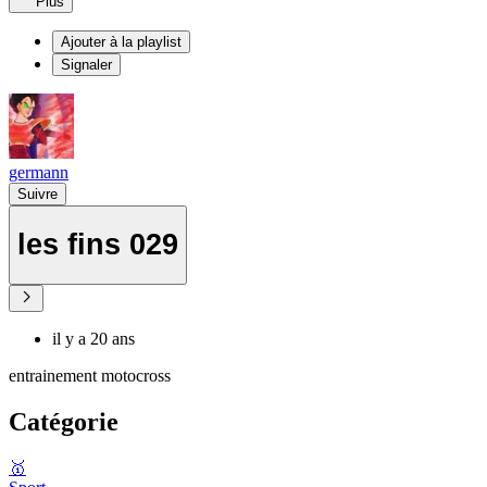
Plus
Ajouter à la playlist
Signaler
germann
Suivre
les fins 029
il y a 20 ans
entrainement motocross
Catégorie
🥇