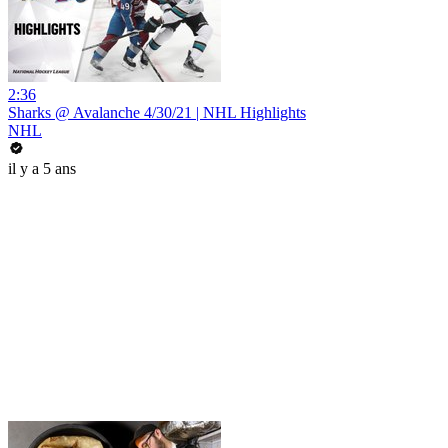
2:36
Sharks @ Avalanche 4/30/21 | NHL Highlights
NHL
il y a 5 ans