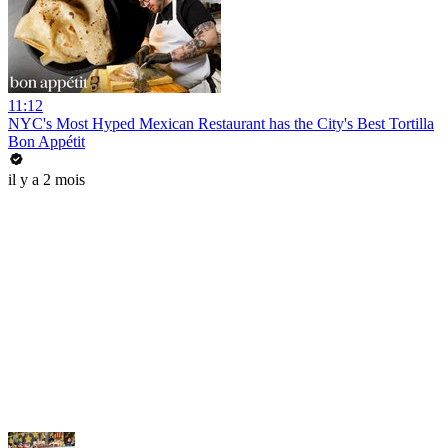
11:12
NYC's Most Hyped Mexican Restaurant has the City's Best Tortilla
Bon Appétit
il y a 2 mois