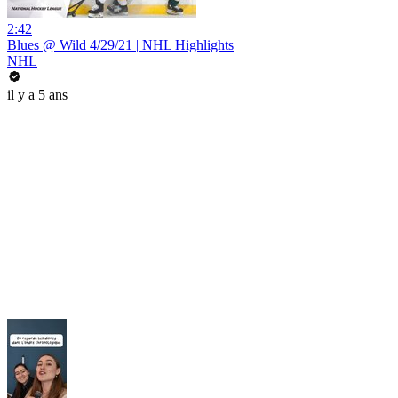
2:42
Blues @ Wild 4/29/21 | NHL Highlights
NHL
il y a 5 ans