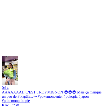
0:14
AAAAAAAH C'EST TROP MIGNON 😍😍😍 Mais ça manque
un peu de Pikapâle...👀 #pokemoncenter #pokopia #japon
#pokemonpokopie
Kiwi Pinku