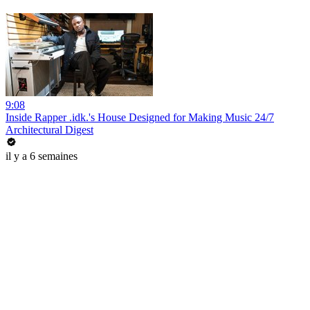
9:08
Inside Rapper .idk.'s House Designed for Making Music 24/7
Architectural Digest
il y a 6 semaines