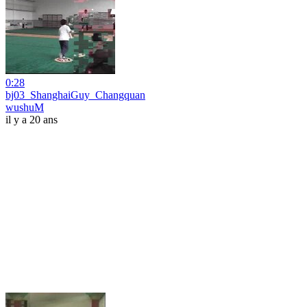
0:28
bj03_ShanghaiGuy_Changquan
wushuM
il y a 20 ans