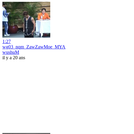
1:27
wg03_nqm_ZawZawMoe_MYA
wushuM
il y a 20 ans