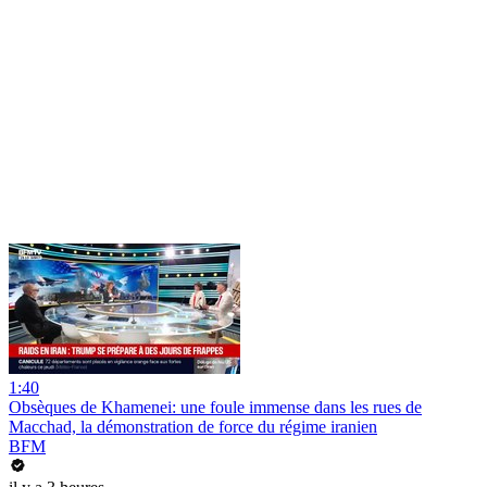
1:40
Obsèques de Khamenei: une foule immense dans les rues de
Macchad, la démonstration de force du régime iranien
BFM