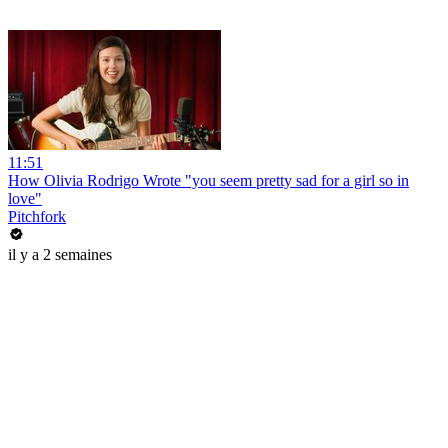
11:51
How Olivia Rodrigo Wrote "you seem pretty sad for a girl so in
love"
Pitchfork
il y a 2 semaines