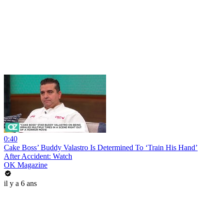
0:40
Cake Boss’ Buddy Valastro Is Determined To ‘Train His Hand’
After Accident: Watch
OK Magazine
il y a 6 ans