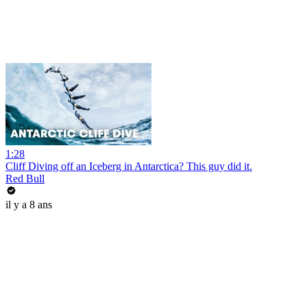
1:28
Cliff Diving off an Iceberg in Antarctica? This guy did it.
Red Bull
il y a 8 ans