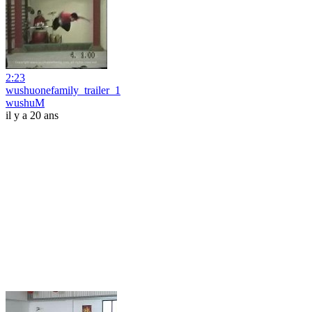
2:23
wushuonefamily_trailer_1
wushuM
il y a 20 ans