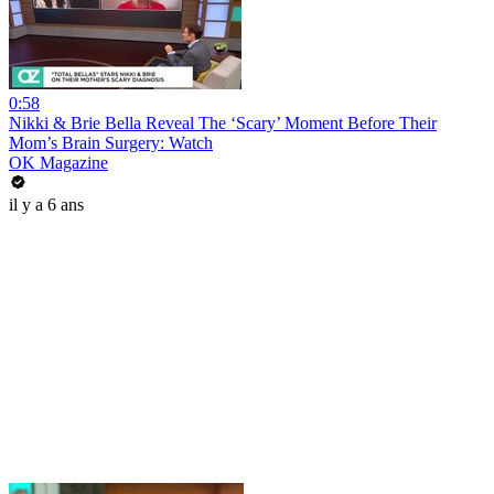
0:58
Nikki & Brie Bella Reveal The ‘Scary’ Moment Before Their
Mom’s Brain Surgery: Watch
OK Magazine
il y a 6 ans