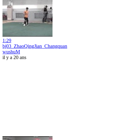
1:29
bj03_ZhaoQingJian_Changquan
wushuM
il y a 20 ans