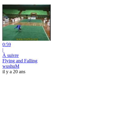
0:59
|
À suivre
Flying and Falling
wushuM
il y a 20 ans