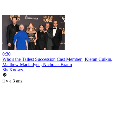
0:30
Who's the Tallest Succession Cast Member | Kieran Culkin,
Matthew Macfadyen, Nicholas Braun
SheKnows
il y a 3 ans