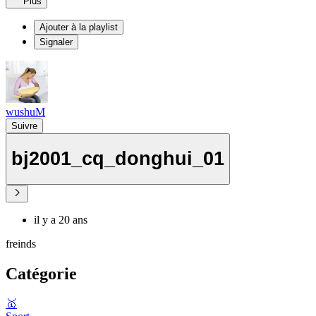
Plus
Ajouter à la playlist
Signaler
wushuM
Suivre
bj2001_cq_donghui_01
il y a 20 ans
freinds
Catégorie
🥇