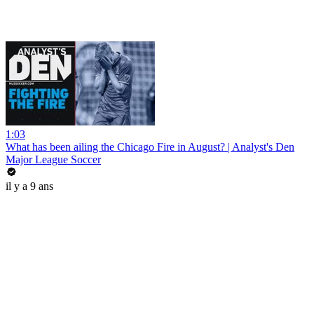
1:03
What has been ailing the Chicago Fire in August? | Analyst's Den
Major League Soccer
il y a 9 ans