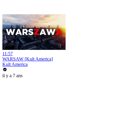
11:57
WARSAW [Kult America]
Kult America
il y a 7 ans