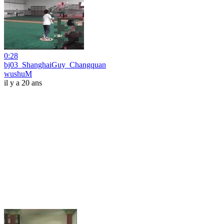
0:28
bj03_ShanghaiGuy_Changquan
wushuM
il y a 20 ans