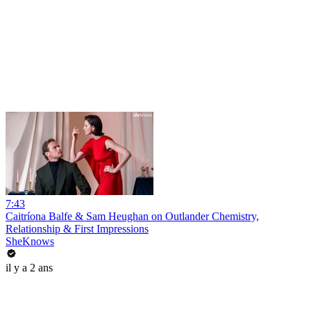
7:43
Caitríona Balfe & Sam Heughan on Outlander Chemistry,
Relationship & First Impressions
SheKnows
il y a 2 ans