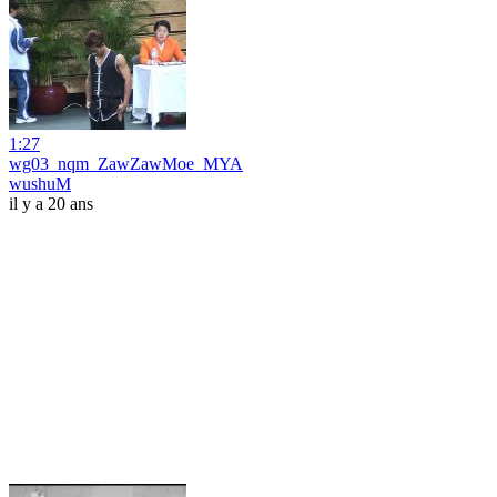
1:27
wg03_nqm_ZawZawMoe_MYA
wushuM
il y a 20 ans