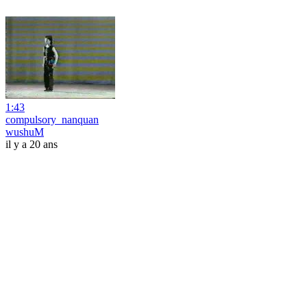
1:43
compulsory_nanquan
wushuM
il y a 20 ans