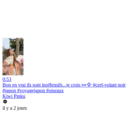
0:53
Bon en vrai ils sont inoffensifs...je crois 👀🦅 #cerf-volant noir
#japon #voyagejapon #oiseaux
Kiwi Pinku
il y a 2 jours