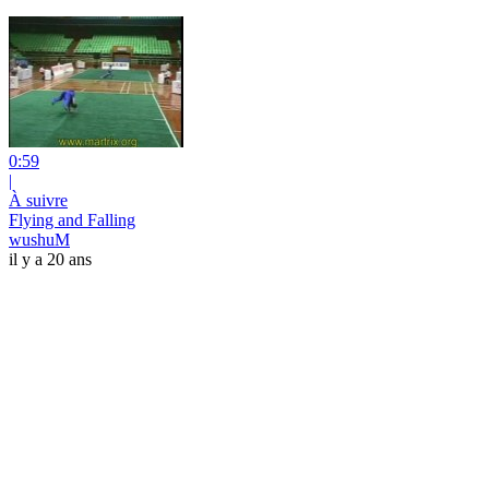
0:59
|
À suivre
Flying and Falling
wushuM
il y a 20 ans