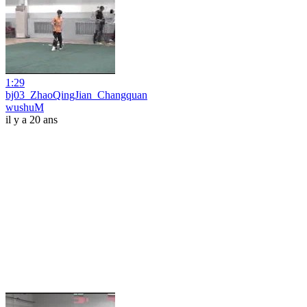
1:29
bj03_ZhaoQingJian_Changquan
wushuM
il y a 20 ans