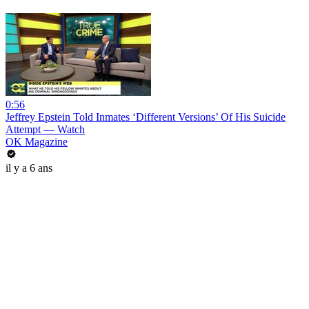
0:56
Jeffrey Epstein Told Inmates ‘Different Versions’ Of His Suicide
Attempt — Watch
OK Magazine
il y a 6 ans