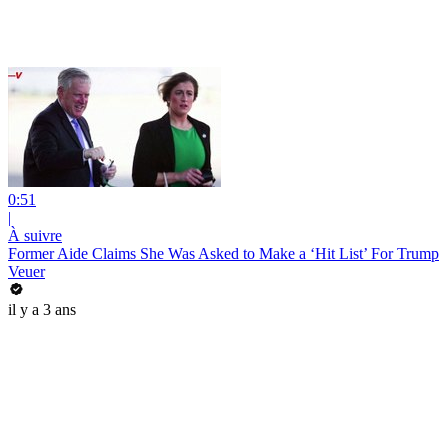
0:51
|
À suivre
Former Aide Claims She Was Asked to Make a ‘Hit List’ For Trump
Veuer
il y a 3 ans