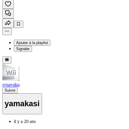
Ajouter à la playlist
Signaler
synayaku
Suivre
yamakasi
il y a 20 ans