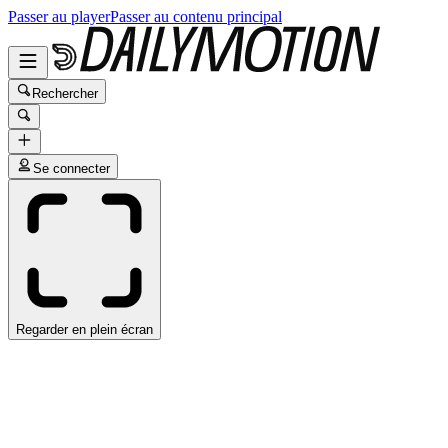
Passer au player
Passer au contenu principal
Rechercher
Se connecter
Regarder en plein écran