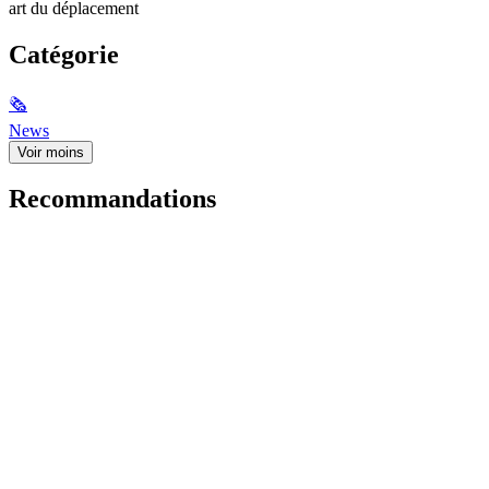
art du déplacement
Catégorie
🗞
News
Voir moins
Recommandations