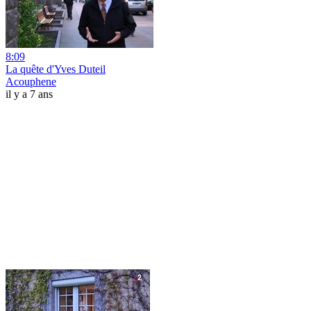
8:09
La quête d'Yves Duteil
Acouphene
il y a 7 ans