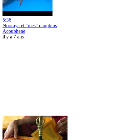
5:36
Nooraya et "mes" dauphins
Acouphene
il y a 7 ans