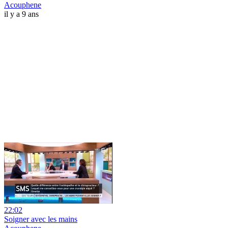
Acouphene
il y a 9 ans
22:02
Soigner avec les mains