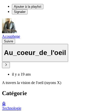
Ajouter à la playlist
Signaler
Acouphene
Suivre
Au_coeur_de_l'oeil
il y a 19 ans
A travers la vision de l'oeil (rayons X)
Catégorie
🤖
Technologie