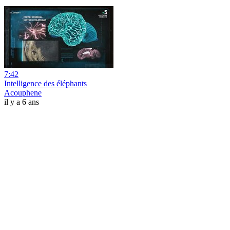
7:42
Intelligence des éléphants
Acouphene
il y a 6 ans