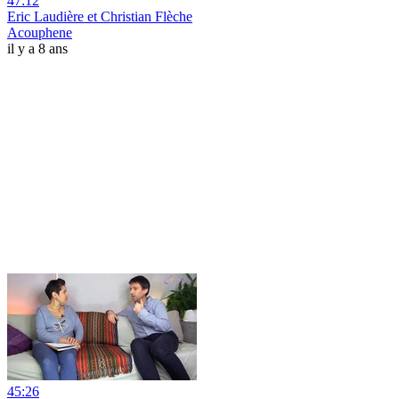
47:12
Eric Laudière et Christian Flèche
Acouphene
il y a 8 ans
45:26