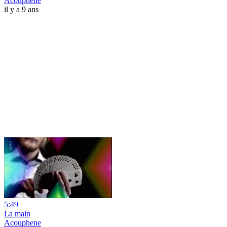
Acouphene
il y a 9 ans
5:49
La main
Acouphene