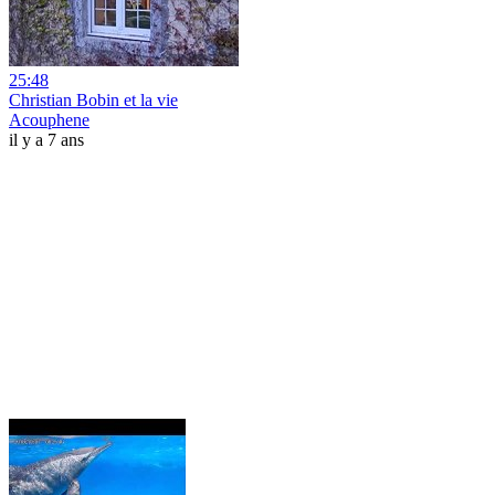
25:48
Christian Bobin et la vie
Acouphene
il y a 7 ans