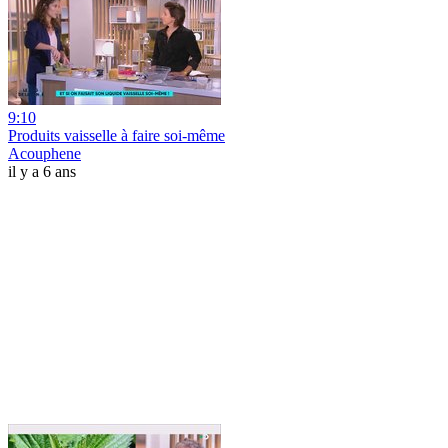
9:10
Produits vaisselle à faire soi-même
Acouphene
il y a 6 ans