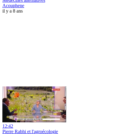
Médecines alternatives
Acouphene
il y a 8 ans
12:42
Pierre Rabhi et l'agroécologie