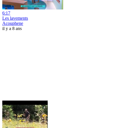
6:17
Les lavements
Acouphene
il y a 8 ans