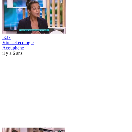
5:37
Virus et écologie
Acouphene
il y a 6 ans