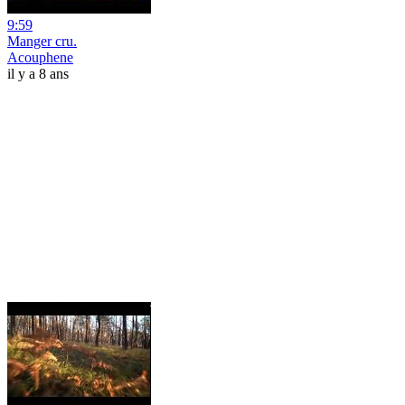
9:59
Manger cru.
Acouphene
il y a 8 ans