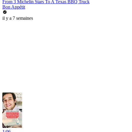
From 3 Michelin Stars To A Texas BBQ Truck
Bon Appétit
il y a 7 semaines
1:06