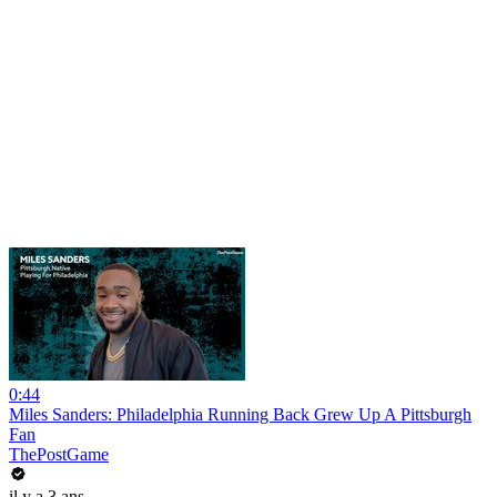
0:44
Miles Sanders: Philadelphia Running Back Grew Up A Pittsburgh
Fan
ThePostGame
il y a 3 ans