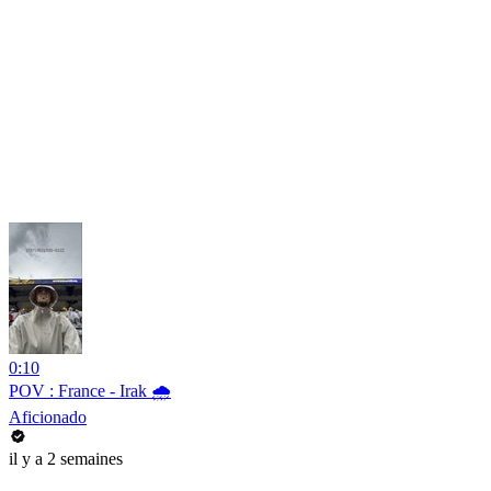
0:10
POV : France - Irak 🌧️
Aficionado
il y a 2 semaines