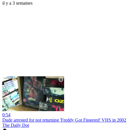
il y a 3 semaines
0:54
Dude arrested for not returning 'Freddy Got Fingered' VHS in 2002
The Daily Dot