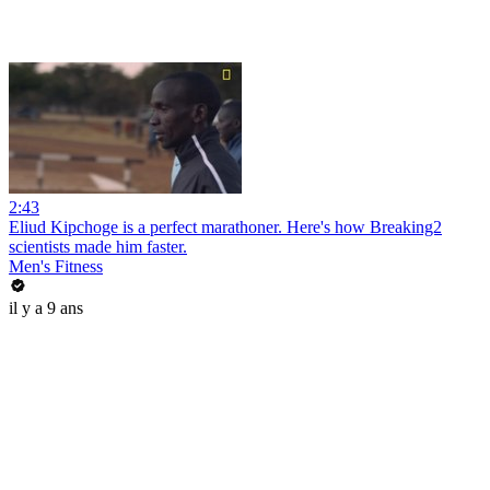
2:43
Eliud Kipchoge is a perfect marathoner. Here's how Breaking2
scientists made him faster.
Men's Fitness
il y a 9 ans