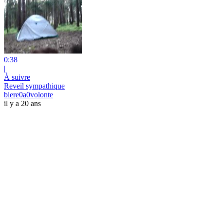
0:38
|
À suivre
Reveil sympathique
biere0a0volonte
il y a 20 ans