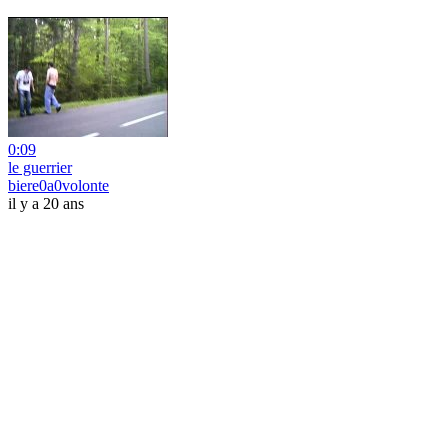
0:09
le guerrier
biere0a0volonte
il y a 20 ans