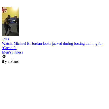
1:43
Watch: Michael B. Jordan looks jacked during boxing training for
‘Creed 2’
Men's Fitness
il y a 8 ans