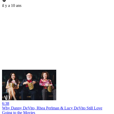
il y a 10 ans
6:38
Why Danny DeVito, Rhea Perlman & Lucy DeVito Still Love
Going to the Movies