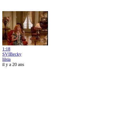
1:18
SVIBecky
lilsia
il y a 20 ans