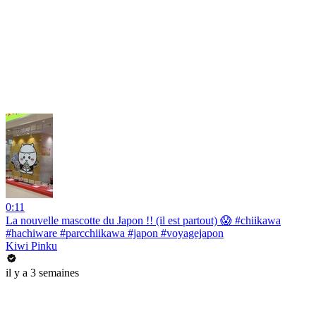
0:11
La nouvelle mascotte du Japon !! (il est partout) 😱 #chiikawa
#hachiware #parcchiikawa #japon #voyagejapon
Kiwi Pinku
il y a 3 semaines