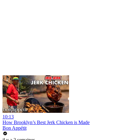
10:13
How Brooklyn’s Best Jerk Chicken is Made
Bon Appétit
il y a 2 semaines