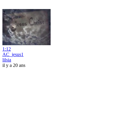
1:12
AC_jesus1
lilsia
il y a 20 ans