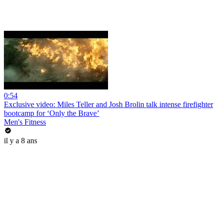
0:54
Exclusive video: Miles Teller and Josh Brolin talk intense firefighter
bootcamp for ‘Only the Brave’
Men's Fitness
il y a 8 ans