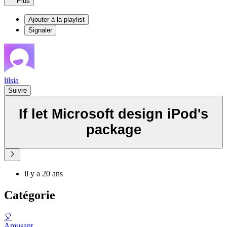
Plus
Ajouter à la playlist
Signaler
lilsia
Suivre
If let Microsoft design iPod's
package
il y a 20 ans
Catégorie
🎈
Amusant