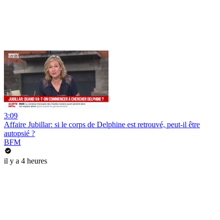
3:09
Affaire Jubillar: si le corps de Delphine est retrouvé, peut-il être
autopsié ?
BFM
il y a 4 heures