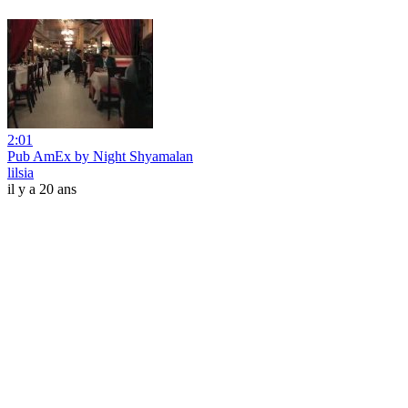
2:01
Pub AmEx by Night Shyamalan
lilsia
il y a 20 ans