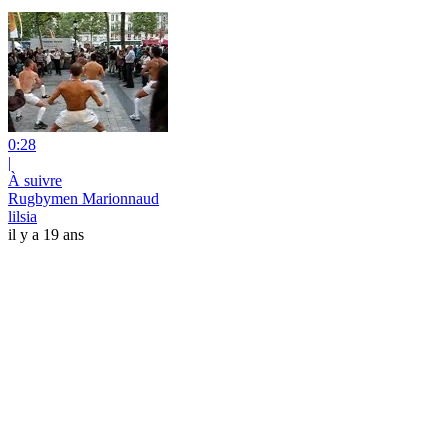
0:28
|
À suivre
Rugbymen Marionnaud
lilsia
il y a 19 ans