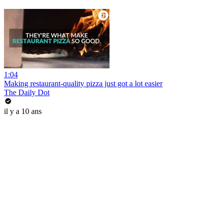
1:04
Making restaurant-quality pizza just got a lot easier
The Daily Dot
il y a 10 ans