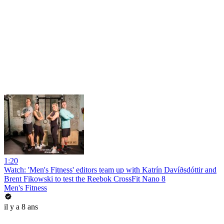
1:20
Watch: 'Men's Fitness' editors team up with Katrín Davíðsdóttir and
Brent Fikowski to test the Reebok CrossFit Nano 8
Men's Fitness
il y a 8 ans