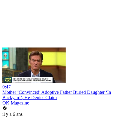
0:47
Mother ‘Convinced’ Adoptive Father Buried Daughter ‘In
Backyard’, He Denies Claim
OK Magazine
il y a 6 ans