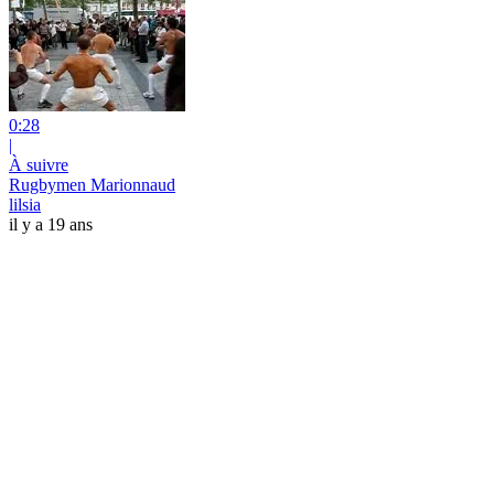
0:28
|
À suivre
Rugbymen Marionnaud
lilsia
il y a 19 ans