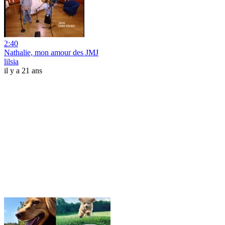
2:40
Nathalie, mon amour des JMJ
lilsia
il y a 21 ans