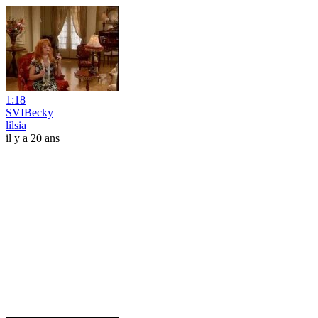
1:18
SVIBecky
lilsia
il y a 20 ans