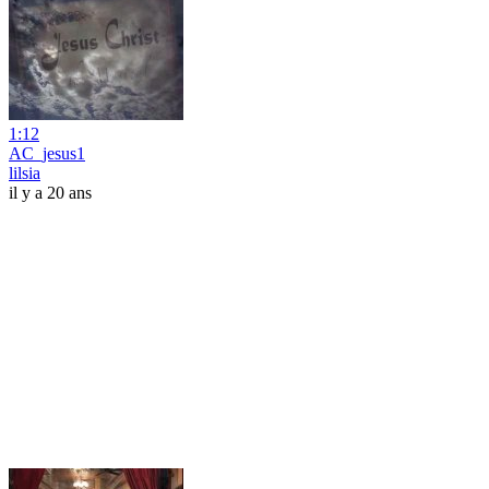
1:12
AC_jesus1
lilsia
il y a 20 ans