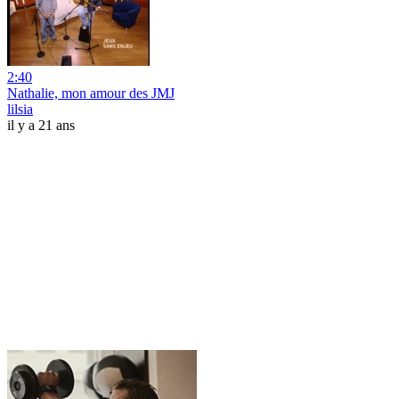
2:40
Nathalie, mon amour des JMJ
lilsia
il y a 21 ans