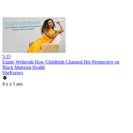
5:35
Elaine Welteroth How Childbirth Changed Her Perspective on
Black Maternal Health
SheKnows
il y a 3 ans