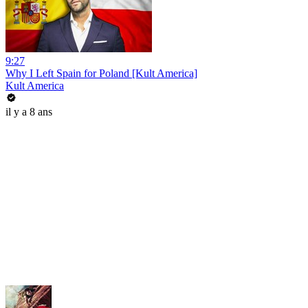
9:27
Why I Left Spain for Poland [Kult America]
Kult America
il y a 8 ans