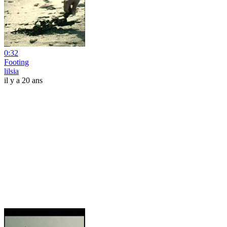
0:32
Footing
lilsia
il y a 20 ans