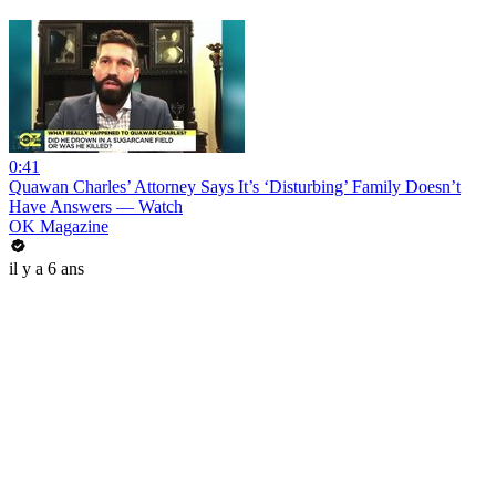
0:41
Quawan Charles’ Attorney Says It’s ‘Disturbing’ Family Doesn’t
Have Answers — Watch
OK Magazine
il y a 6 ans