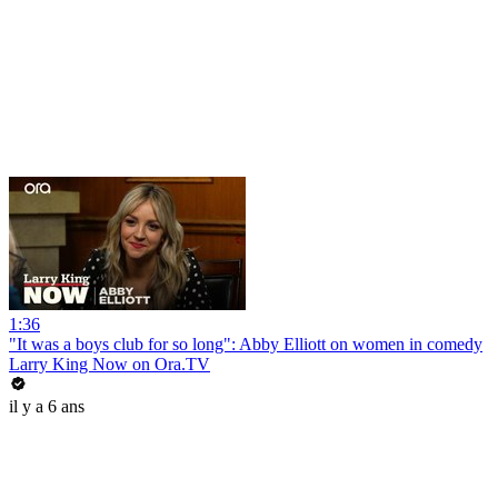
1:36
"It was a boys club for so long": Abby Elliott on women in comedy
Larry King Now on Ora.TV
il y a 6 ans