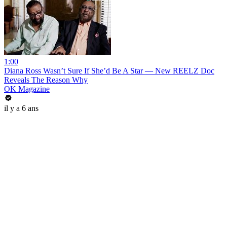
1:00
Diana Ross Wasn’t Sure If She’d Be A Star — New REELZ Doc
Reveals The Reason Why
OK Magazine
il y a 6 ans