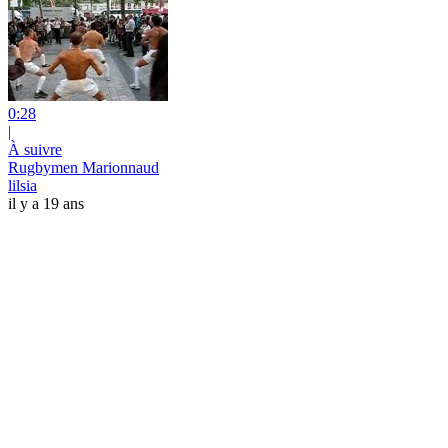
0:28
|
À suivre
Rugbymen Marionnaud
lilsia
il y a 19 ans