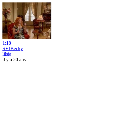
1:18
SVIBecky
lilsia
il y a 20 ans