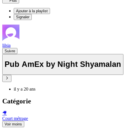
Plus
Ajouter à la playlist
Signaler
lilsia
Suivre
Pub AmEx by Night Shyamalan
il y a 20 ans
Catégorie
🎥
Court métrage
Voir moins