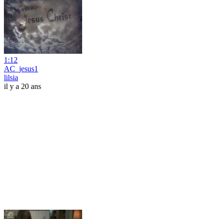
1:12
AC_jesus1
lilsia
il y a 20 ans