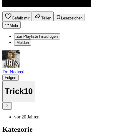
Gefällt mir
Teilen
Lesezeichen
Mehr
Zur Playliste hinzufügen
Melden
Dr_Nedved
Folgen
Trick10
vor 20 Jahren
Kategorie