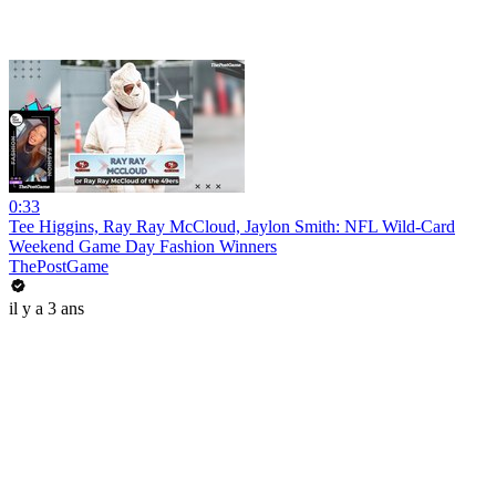
0:33
Tee Higgins, Ray Ray McCloud, Jaylon Smith: NFL Wild-Card
Weekend Game Day Fashion Winners
ThePostGame
il y a 3 ans