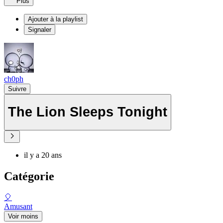
Plus
Ajouter à la playlist
Signaler
ch0ph
Suivre
The Lion Sleeps Tonight
il y a 20 ans
Catégorie
🎈
Amusant
Voir moins