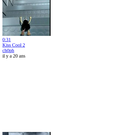
0:31
Kiss Cool 2
ch0ph
il y a 20 ans