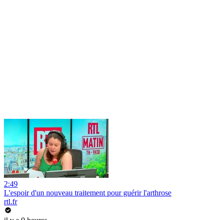
2:49
L'espoir d'un nouveau traitement pour guérir l'arthrose
rtl.fr