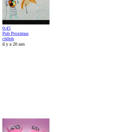
0:45
Pub Proximus
ch0ph
il y a 20 ans