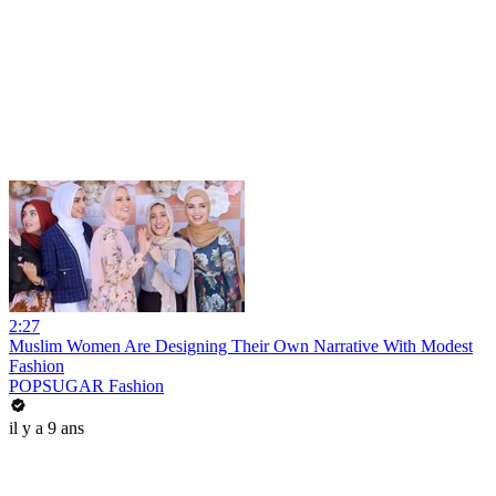
2:27
Muslim Women Are Designing Their Own Narrative With Modest
Fashion
POPSUGAR Fashion
il y a 9 ans