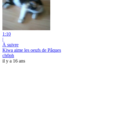
1:10
|
À suivre
Kiwa aime les oeufs de Pâques
ch0ph
il y a 16 ans