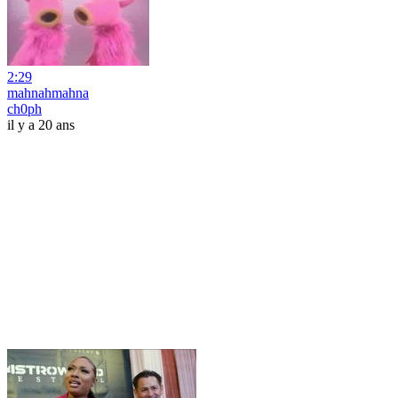
2:29
mahnahmahna
ch0ph
il y a 20 ans