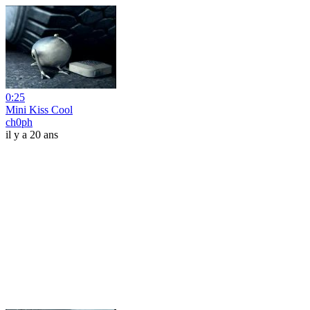
0:25
Mini Kiss Cool
ch0ph
il y a 20 ans