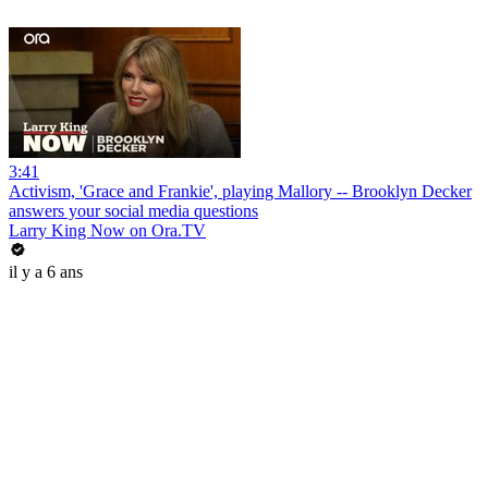
3:41
Activism, 'Grace and Frankie', playing Mallory -- Brooklyn Decker
answers your social media questions
Larry King Now on Ora.TV
il y a 6 ans