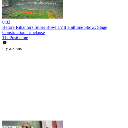
0:33
Before Rihanna's Super Bowl LVII Halftime Show: Stage
Construction Timelapse
ThePostGame
il y a 3 ans