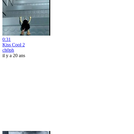
0:31
Kiss Cool 2
ch0ph
il y a 20 ans