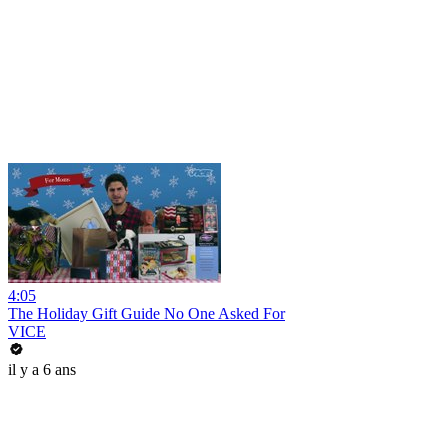
4:05
The Holiday Gift Guide No One Asked For
VICE
il y a 6 ans