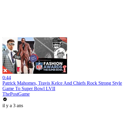
0:44
Patrick Mahomes, Travis Kelce And Chiefs Rock Strong Style
Game To Super Bowl LVII
ThePostGame
il y a 3 ans