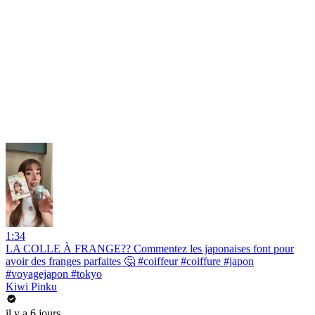
1:34
LA COLLE À FRANGE?? Commentez les japonaises font pour
avoir des franges parfaites 🤔 #coiffeur #coiffure #japon
#voyagejapon #tokyo
Kiwi Pinku
il y a 6 jours