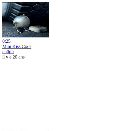
0:25
Mini Kiss Cool
ch0ph
il y a 20 ans