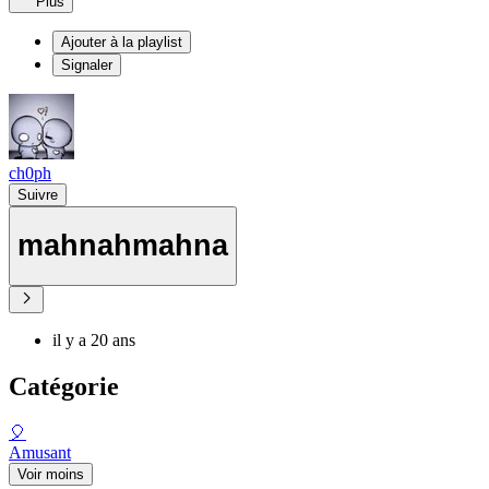
Plus
Ajouter à la playlist
Signaler
ch0ph
Suivre
mahnahmahna
il y a 20 ans
Catégorie
🎈
Amusant
Voir moins