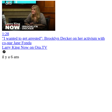
1:28
"I wanted to get arrested": Brooklyn Decker on her activism with
co-star Jane Fonda
Larry King Now on Ora.TV
il y a 6 ans