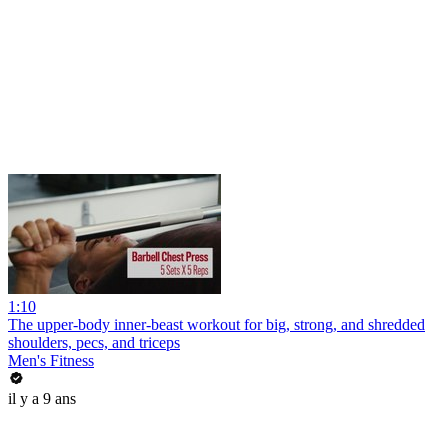
1:10
The upper-body inner-beast workout for big, strong, and shredded
shoulders, pecs, and triceps
Men's Fitness
il y a 9 ans