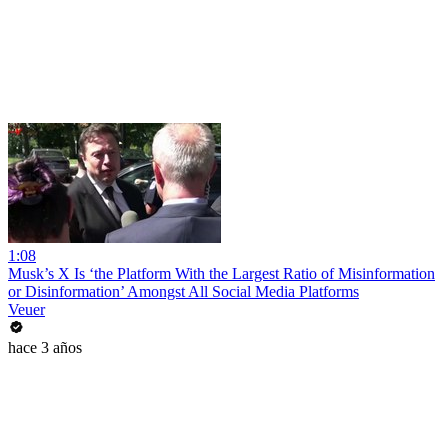
1:08
Musk’s X Is ‘the Platform With the Largest Ratio of Misinformation
or Disinformation’ Amongst All Social Media Platforms
Veuer
hace 3 años