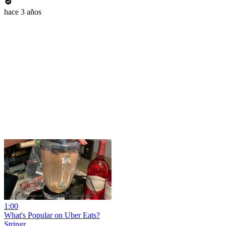
hace 3 años
1:00
What's Popular on Uber Eats?
Stringr