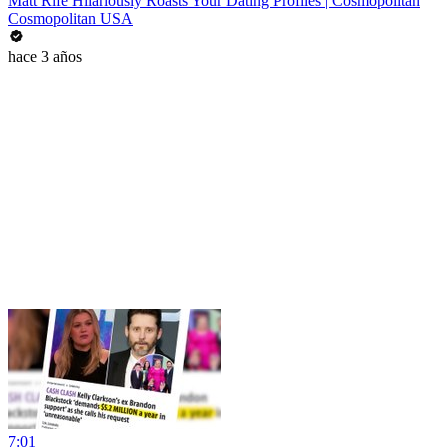
Matt Rife Hilariously Roasts Your Dating Profiles | Cosmopolitan
Cosmopolitan USA
hace 3 años
7:01