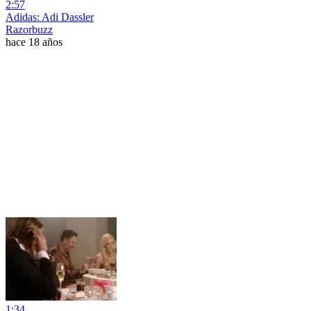
2:57
Adidas: Adi Dassler
Razorbuzz
hace 18 años
1:34