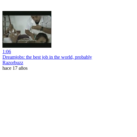
1:06
Dreamjobs: the best job in the world, probably
Razorbuzz
hace 17 años