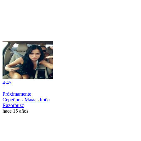
4:45
|
Próximamente
Серебро - Мама Люба
Razorbuzz
hace 15 años