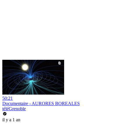
50:21
Documentaire - AURORES BOREALES
téléGrenoble
il y a 1 an