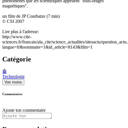
phénomènes que les scientifiques appellent "sous-orages
magnétiques".
un film de JP Courbatze (7 min)
© CSI 2007
Lire plus à l'adresse:
http://www.cite-
sciences.fr/francais/ala_cite/science_actualites/sitesactu/question_actu
langue=fr&sommaire=1&id_article=8143&film=1
Catégorie
🤖
Technologie
Voir moins
Commentaires
Ajoute ton commentaire