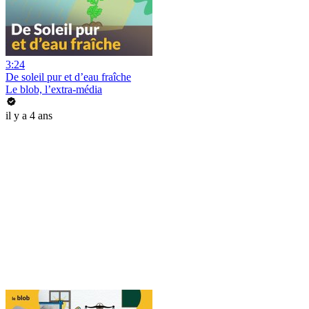
3:24
De soleil pur et d’eau fraîche
Le blob, l’extra-média
il y a 4 ans