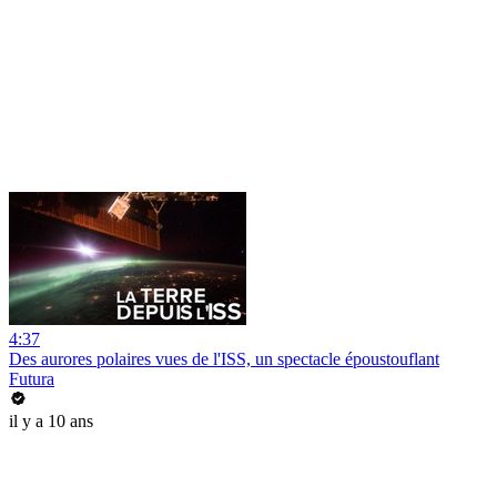
4:37
Des aurores polaires vues de l'ISS, un spectacle époustouflant
Futura
il y a 10 ans