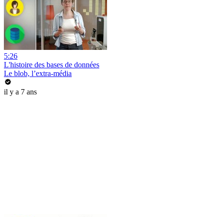
5:26
L'histoire des bases de données
Le blob, l’extra-média
il y a 7 ans