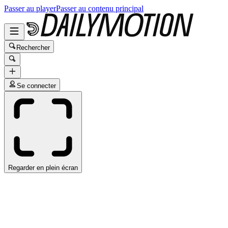
Passer au player
Passer au contenu principal
Rechercher
Se connecter
Regarder en plein écran