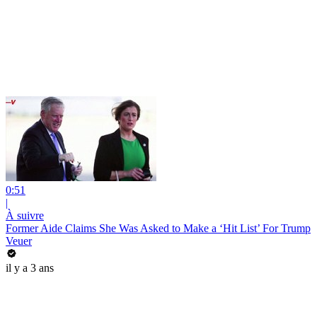
0:51
|
À suivre
Former Aide Claims She Was Asked to Make a ‘Hit List’ For Trump
Veuer
il y a 3 ans