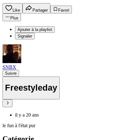
Like
Partager
Favori
Plus
Ajouter à la playlist
Signaler
SNBX
Suivre
Freestyleday
il y a 20 ans
le fun à l'état pur
Catégorie