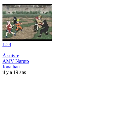
1:29
|
À suivre
AMV Naruto
Jonathan
il y a 19 ans