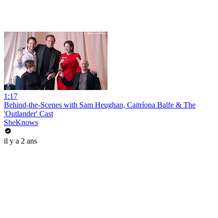
1:17
Behind-the-Scenes with Sam Heughan, Caitríona Balfe & The
'Outlander' Cast
SheKnows
il y a 2 ans