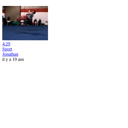
4:29
Sport
Jonathan
il y a 19 ans