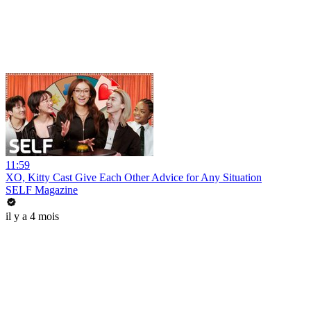
11:59
XO, Kitty Cast Give Each Other Advice for Any Situation
SELF Magazine
il y a 4 mois