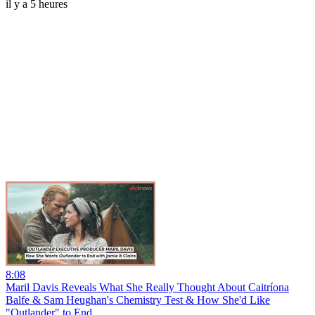
il y a 5 heures
8:08
Maril Davis Reveals What She Really Thought About Caitríona
Balfe & Sam Heughan's Chemistry Test & How She'd Like
"Outlander" to End