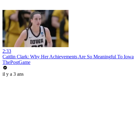
2:33
Caitlin Clark: Why Her Achievements Are So Meaningful To Iowa
ThePostGame
il y a 3 ans