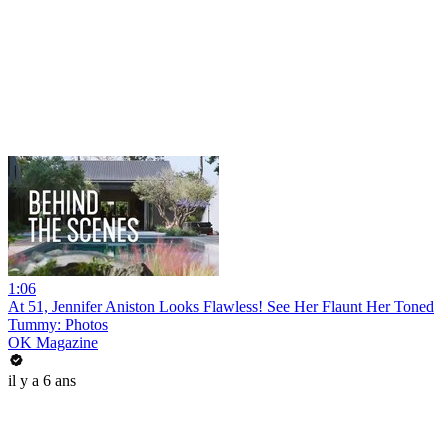
1:06
At 51, Jennifer Aniston Looks Flawless! See Her Flaunt Her Toned
Tummy: Photos
OK Magazine
il y a 6 ans