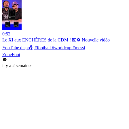
0:52
Le XI aux ENCHÈRES de la CDM ! 💶⚽️ Nouvelle vidéo
YouTube dispo🎙️| #football #worldcup #messi
ZoneFoot
il y a 2 semaines