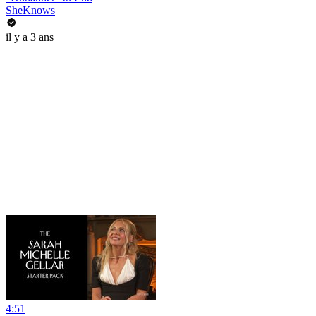
SheKnows
il y a 3 ans
4:51