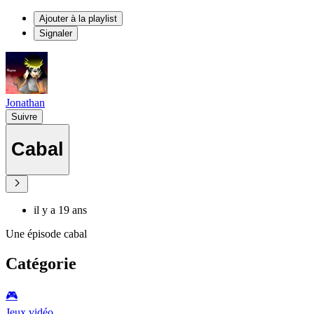
Ajouter à la playlist
Signaler
Jonathan
Suivre
Cabal
il y a 19 ans
Une épisode cabal
Catégorie
🎮️
Jeux vidéo