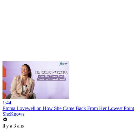
1:44
Emma Lovewell on How She Came Back From Her Lowest Point
SheKnows
il y a 3 ans