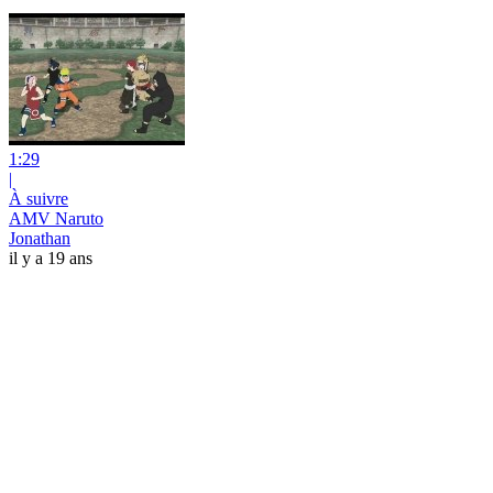
1:29
|
À suivre
AMV Naruto
Jonathan
il y a 19 ans