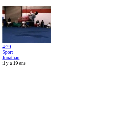
4:29
Sport
Jonathan
il y a 19 ans