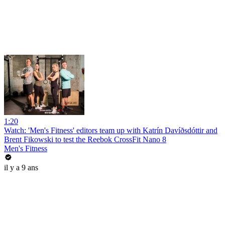
1:20
Watch: 'Men's Fitness' editors team up with Katrín Davíðsdóttir and
Brent Fikowski to test the Reebok CrossFit Nano 8
Men's Fitness
il y a 9 ans