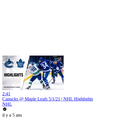
2:41
Canucks @ Maple Leafs 5/1/21 | NHL Highlights
NHL
il y a 5 ans