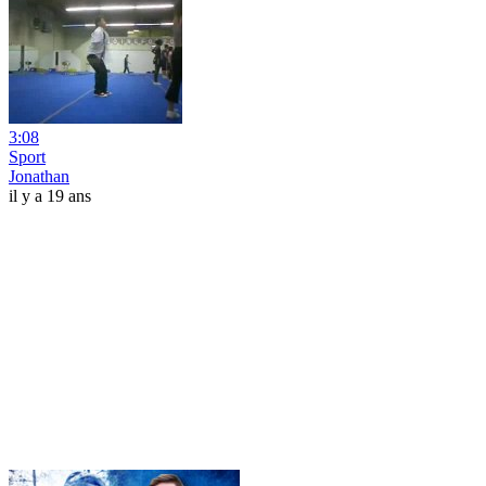
3:08
Sport
Jonathan
il y a 19 ans