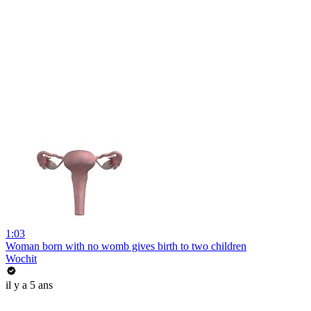
1:03
Woman born with no womb gives birth to two children
Wochit
il y a 5 ans