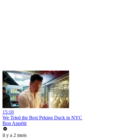
15:10
We Tried the Best Peking Duck in NYC
Bon Appétit
il y a 2 mois