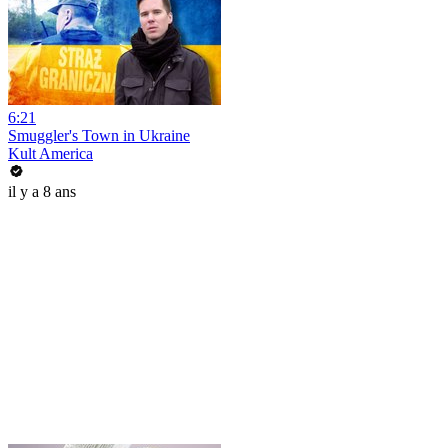
6:21
Smuggler's Town in Ukraine
Kult America
il y a 8 ans