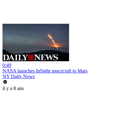
0:49
NASA launches InSight spacecraft to Mars
NY Daily News
il y a 8 ans