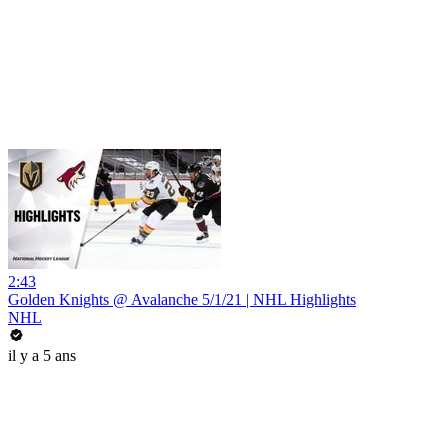
2:43
Golden Knights @ Avalanche 5/1/21 | NHL Highlights
NHL
il y a 5 ans