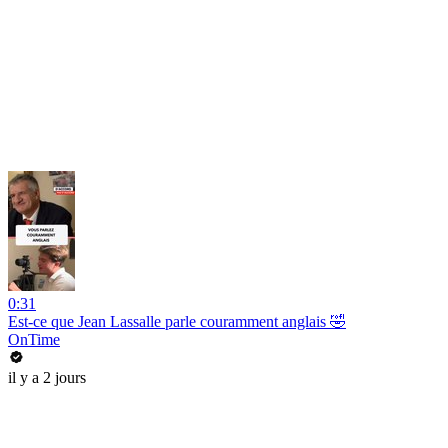
0:31
Est-ce que Jean Lassalle parle couramment anglais 🤣
OnTime
il y a 2 jours