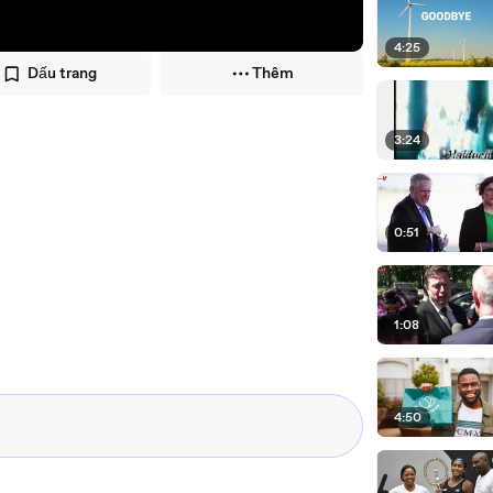
4:25
Dấu trang
Thêm
3:24
0:51
1:08
4:50