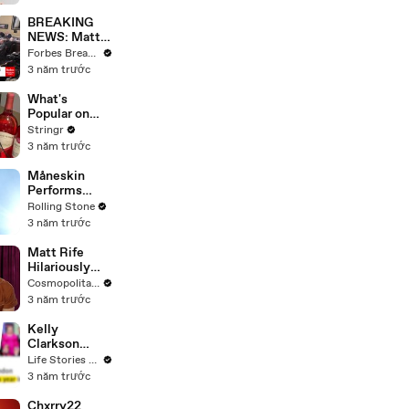
Questions
BREAKING
NEWS: Matt
Gaetz Tells
Forbes Breaking News
House
3 năm trước
Committee:
'I'm Not Going
What's
To Vote For A
Popular on
Continuing
Uber Eats?
Stringr
Resolution'
3 năm trước
Måneskin
Performs
"HONEY" at
Rolling Stone
MSG
3 năm trước
Matt Rife
Hilariously
Roasts Your
Cosmopolitan USA
Dating
3 năm trước
Profiles |
Cosmopolitan
Kelly
Clarkson
Fights Back
Life Stories By Goalcast
Against
3 năm trước
Brandon
Blackstock In
Chxrry22