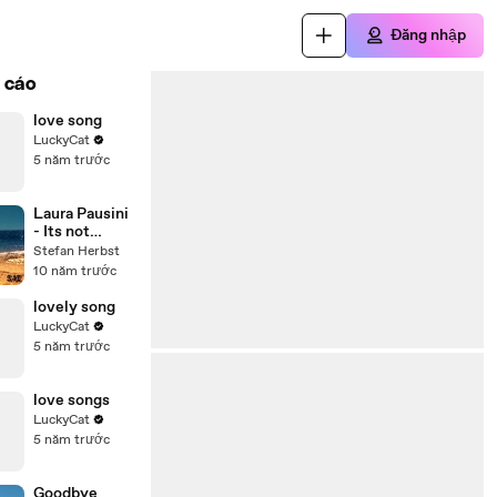
Đăng nhập
 cáo
love song
LuckyCat
5 năm trước
Laura Pausini
- Its not
goodbye
Stefan Herbst
10 năm trước
lovely song
LuckyCat
5 năm trước
love songs
LuckyCat
5 năm trước
Goodbye