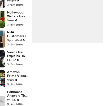
Coco Gauff's
People
Parents
3 năm trước
Hollywood
Writers Reach
‘Tentative
Veuer
Agreement’
3 năm trước
With Studios
After 146 Day
NHA
Strike
Customers in
Limbo as
SportsGrid
Company
3 năm trước
Faces
Potential
Vanilla Ice
Merger
Explains How
the 90’s
FACTZ
Shaped
3 năm trước
America
Amazon’
Prime Video
Will Show
Veuer
Commercials
3 năm trước
Starting Next
Year
Pokimane
Answers The
Web's Most
WIRED
Searched
3 năm trước