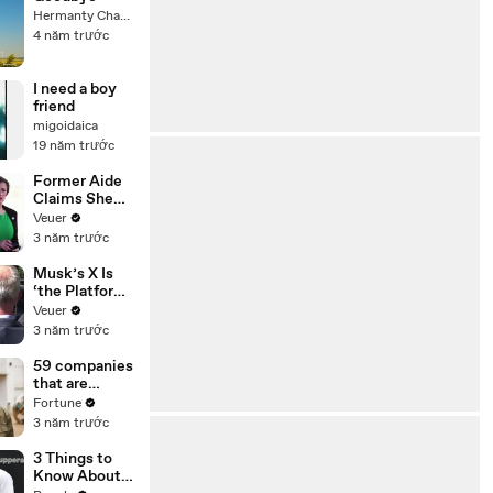
Hermanty Channel
4 năm trước
I need a boy
friend
migoidaica
19 năm trước
Former Aide
Claims She
Was Asked to
Veuer
Make a ‘Hit
3 năm trước
List’ For
Trump
Musk’s X Is
‘the Platform
With the
Veuer
Largest Ratio
3 năm trước
of
Misinformatio
59 companies
n or
that are
Disinformatio
changing the
Fortune
n’ Amongst
world: From
3 năm trước
All Social
Tesla to
Media
Chobani
3 Things to
Platforms
Know About