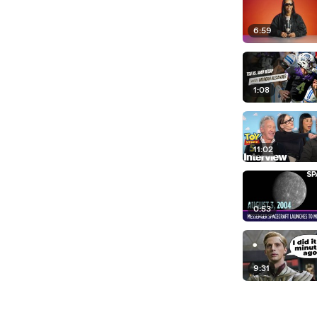
6:59
1:08
11:02
0:53
9:31