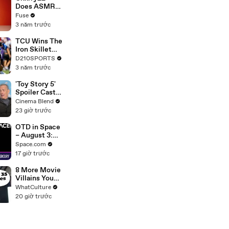
Devastating
Does ASMR
Divorce
with Matcha,
Fuse
Battle
Talks Using
3 năm trước
Music to
Escape &
TCU Wins The
Touring with
Iron Skillet
The Weeknd
With A 34-17
D210SPORTS
Win Over
3 năm trước
SMU
'Toy Story 5'
Spoiler Cast
Interviews
Cinema Blend
With Tom
23 giờ trước
Hanks, Tim
Allen, Joan
OTD in Space
Cusack, Greta
– August 3:
Lee And More
MESSENGER
Space.com
Spacecraft
17 giờ trước
Launches to
Mercury
8 More Movie
Villains You
Didn't Realise
WhatCulture
Actually Won
20 giờ trước