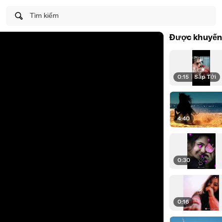
Tìm kiếm
Được khuyến
0:15
|
Sắp Tới
4:40
0:30
0:16