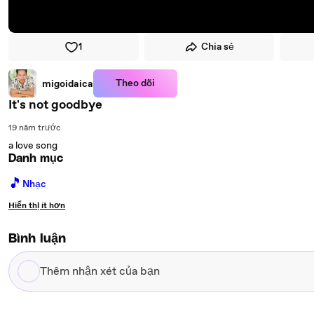
1
Chia sẻ
Theo dõi
migoidaica
It's not goodbye
19 năm trước
a love song
Danh mục
🎵
Nhạc
Hiển thị ít hơn
Bình luận
Thêm
nhận
xét
của