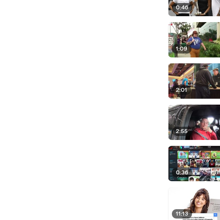
0:46
1:09
2:01
2:55
0:36
11:13