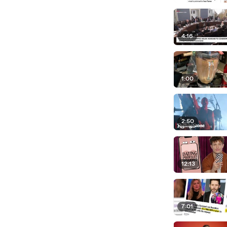
4:16
1:00
2:50
12:13
7:01