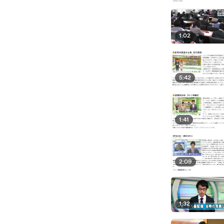
1:02
5:42
1:41
2:09
1:32