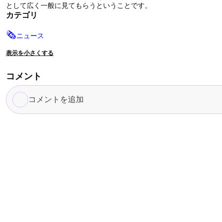
として広く一般に見てもらうということです。
カテゴリ
🗞
ニュース
表示を小さくする
コメント
コ
メ
ン
ト
を
追
加