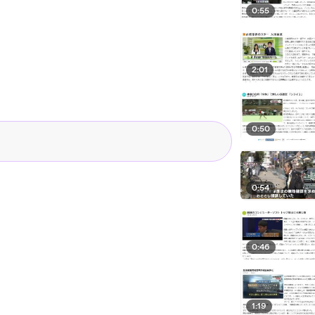
0:55
2:01
0:50
0:54
0:46
1:19