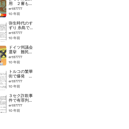
用 ２審も認
めず 2016年
ert87777
02月05日
10 年前
弥生時代のす
ずり 糸島で発
見 2016年03
ert87777
月01日
10 年前
ドイツ州議会
選挙 難民排
斥を訴える政
ert87777
党が躍進 2016
10 年前
年3月14日
トルコの繁華
街で爆発 ３
４人死亡 テ
ert87777
ロ事件か 2016
10 年前
年3月14日
３セク詐欺事
件で有罪判
決 2016年01
ert87777
月14日
10 年前