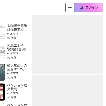
ログイン
太陽光発電施
設撤去求め提
訴 山梨
ert87777
2016年01月29
10 年前
日
相馬ヱミ子
「結婚発言」市
議に戒告処
ert87777
分 秋田
10 年前
2016年03月02
日
横浜駅西口の
屋台 すべて撤
去 2016年03
ert87777
月03日
10 年前
ペンション放
火裁判 主犯
格の女が無罪
ert87777
主張 静岡
10 年前
2016/2/5
ペンション放