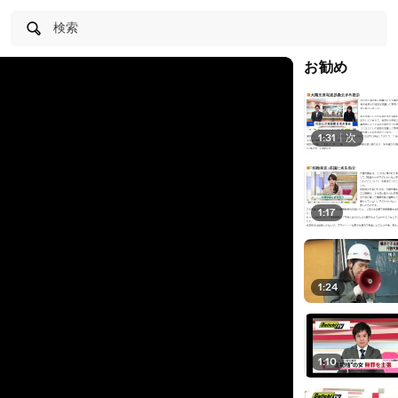
検索
お勧め
1:31
|
次
1:17
1:24
1:10