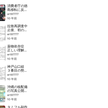
消費者庁の徳
島移転に反
対 日弁連が
ert87777
シンポジウム
10 年前
2016年2月6日
拉致再調査中
止後、初の講
演 2016年03
ert87777
月03日
10 年前
薬物依存症
正しい理解
を 2016年02
ert87777
月19日
10 年前
神戸山口組
３番目の勢力
に 2016年02
ert87777
月25日
10 年前
沖縄の核配備
の写真公開
2016年02月20
ert87777
日
10 年前
タミフル副作