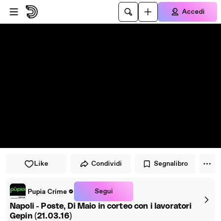
Vai al lettore
Passa al contenuto principale
Accedi
Like
Condividi
Segnalibro
Segui
Pupia Crime
Napoli - Poste, Di Maio in corteo con i lavoratori
Gepin (21.03.16)