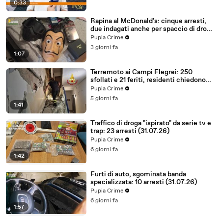
0:33
Rapina al McDonald's: cinque arresti,
due indagati anche per spaccio di droga
(03.08.26)
Pupia Crime
3 giorni fa
1:07
Terremoto ai Campi Flegrei: 250
sfollati e 21 feriti, residenti chiedono
certezze sul futuro (01.08.26)
Pupia Crime
5 giorni fa
1:41
Traffico di droga "ispirato" da serie tv e
trap: 23 arresti (31.07.26)
Pupia Crime
6 giorni fa
1:42
Furti di auto, sgominata banda
specializzata: 10 arresti (31.07.26)
Pupia Crime
6 giorni fa
1:57