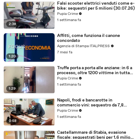
Falsi scooter elettrici venduti come e-
bike: sequestri per 5 milioni (30.07.26)
Pupia Crime
1 settimana fa
2:38
Affitti, come funziona il canone
concordato
Agenzia di Stampa ITALPRESS
7 mesi fa
1:20
Truffe porta a porta alle anziane: in 6 a
processo, oltre 1200 vittime in tutta
Italia (30.07.26)
Pupia Crime
1 settimana fa
1:29
Napoli, frodi e bancarotte in
commercio vini: sequestro da 7,8
milioni (30.07.26)
Pupia Crime
1 settimana fa
0:58
Castellammare di Stabia, evasione
fiscale: sequestrati beni per 1,6 milioni