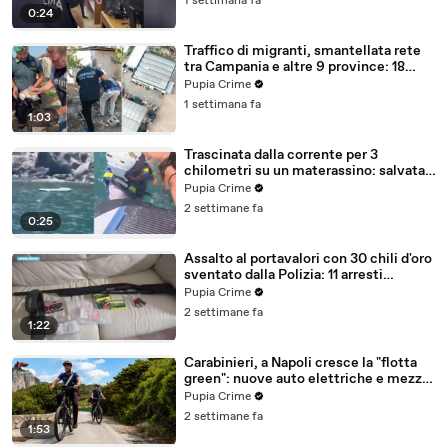
1 settimana fa
0:24
Traffico di migranti, smantellata rete
tra Campania e altre 9 province: 18
arresti (27.07.26)
Pupia Crime
1 settimana fa
1:03
Trascinata dalla corrente per 3
chilometri su un materassino: salvata
dalla Polizia (25.07.26)
Pupia Crime
2 settimane fa
0:25
Assalto al portavalori con 30 chili d'oro
sventato dalla Polizia: 11 arresti
(25.07.26)
Pupia Crime
2 settimane fa
1:22
Carabinieri, a Napoli cresce la "flotta
green": nuove auto elettriche e mezzi
sostenibili anche sulle isole (25.07.26)
Pupia Crime
2 settimane fa
1:53