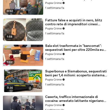
ad un consorzio navale (29.07.26)
Pupia Crime
1 settimana fa
0:52
Fatture false e acquisti in nero, blitz
contro rete di imprenditori cinesi
sequestri per 8,5 milioni (29.07.26)
Pupia Crime
1 settimana fa
1:58
Sala slot trasformata in "bancomat":
sequestrati beni per oltre 220mila euro
a due coniugi (29.07.26)
Pupia Crime
1 settimana fa
1:02
Superbonus e Sismabonus, sequestrati
beni per 1,4 milioni: scoperto sistema
con false abitazioni (29.07.26)
Pupia Crime
1 settimana fa
0:35
Caserta, traffico internazionale di
cocaina: arrestato latitante nigeriano
ricercato dal 2019 (28.07.26)
Pupia Crime