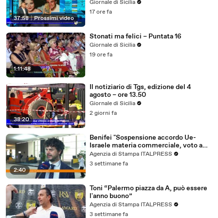
Giornale di Sicilia
17 ore fa
37:58
|
Prossimi video
Stonati ma felici – Puntata 16
Giornale di Sicilia
19 ore fa
1:11:48
Il notiziario di Tgs, edizione del 4
agosto – ore 13.50
Giornale di Sicilia
2 giorni fa
38:20
Benifei "Sospensione accordo Ue-
Israele materia commerciale, voto a
maggioranza"
Agenzia di Stampa ITALPRESS
3 settimane fa
2:40
Toni “Palermo piazza da A, può essere
l'anno buono”
Agenzia di Stampa ITALPRESS
3 settimane fa