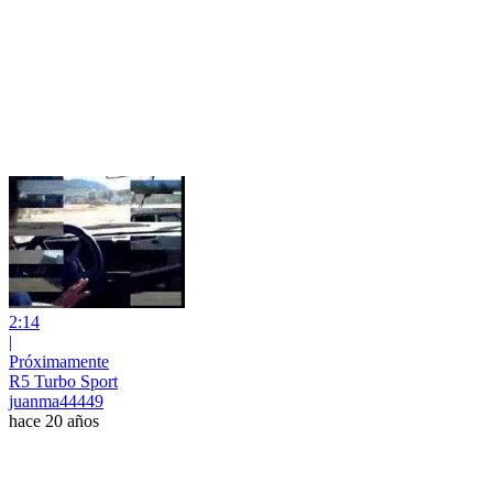
2:14
|
Próximamente
R5 Turbo Sport
juanma44449
hace 20 años