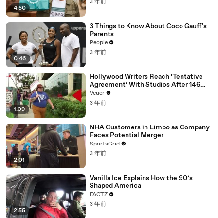
3 年前
4:50
3 Things to Know About Coco Gauff's
Parents
People
3 年前
0:46
Hollywood Writers Reach ‘Tentative
Agreement’ With Studios After 146
Day Strike
Veuer
3 年前
1:09
NHA Customers in Limbo as Company
Faces Potential Merger
SportsGrid
3 年前
2:01
Vanilla Ice Explains How the 90’s
Shaped America
FACTZ
3 年前
2:55