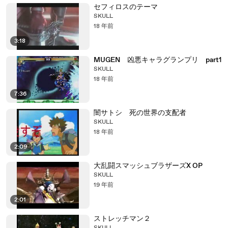
セフィロスのテーマ
SKULL
18 年前
3:18
MUGEN 凶悪キャラグランプリ part1
SKULL
18 年前
7:36
闇サトシ 死の世界の支配者
SKULL
18 年前
2:09
大乱闘スマッシュブラザーズX OP
SKULL
19 年前
2:01
ストレッチマン２