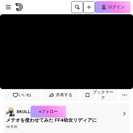
プレイヤーにスキップ
メインコンテンツにスキップ
ログイン
ブックマー
いいね
共有する
ク
+フォロー
SKULL
メテオを使わせてみた FF4幼女リディアに
19 年前