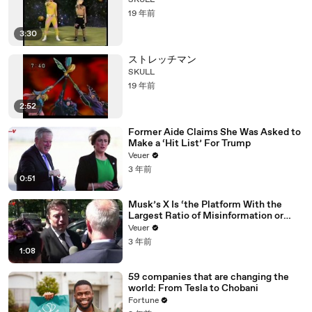
SKULL
19 年前
3:30
ストレッチマン
SKULL
19 年前
2:52
Former Aide Claims She Was Asked to
Make a ‘Hit List’ For Trump
Veuer
3 年前
0:51
Musk’s X Is ‘the Platform With the
Largest Ratio of Misinformation or
Disinformation’ Amongst All Social
Veuer
Media Platforms
3 年前
1:08
59 companies that are changing the
world: From Tesla to Chobani
Fortune