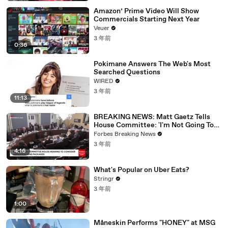
Amazon’ Prime Video Will Show
Commercials Starting Next Year
Veuer
3 年前
0:36
Pokimane Answers The Web's Most
Searched Questions
WIRED
3 年前
11:13
BREAKING NEWS: Matt Gaetz Tells
House Committee: 'I'm Not Going To
Vote For A Continuing Resolution'
Forbes Breaking News
3 年前
4:16
What's Popular on Uber Eats?
Stringr
3 年前
1:00
Måneskin Performs "HONEY" at MSG