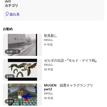
dstt
カテゴリ
🎈
面白系
お勧め
初見殺し
SKULL
11 年前
0:46
|
次
ゼルダの伝説～「モルド・ゲイラ戦」
SKULL
18 年前
2:36
MUGEN 凶悪キャラグランプリ
part2
SKULL
18 年前
8:30