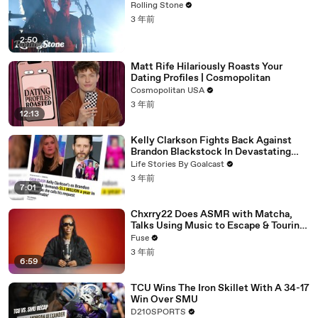
Rolling Stone
3 年前
2:50
Matt Rife Hilariously Roasts Your
Dating Profiles | Cosmopolitan
Cosmopolitan USA
3 年前
12:13
Kelly Clarkson Fights Back Against
Brandon Blackstock In Devastating
Divorce Battle
Life Stories By Goalcast
3 年前
7:01
Chxrry22 Does ASMR with Matcha,
Talks Using Music to Escape & Touring
with The Weeknd
Fuse
3 年前
6:59
TCU Wins The Iron Skillet With A 34-17
Win Over SMU
D210SPORTS