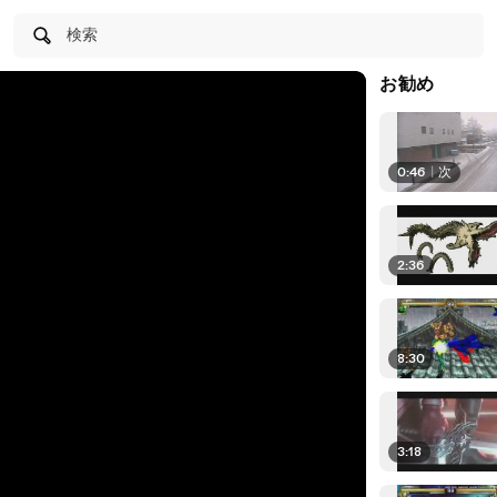
検索
お勧め
0:46
|
次
2:36
8:30
3:18