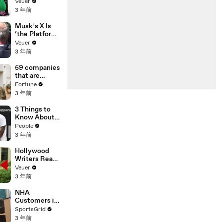
Was Asked to
Veuer
Make a ‘Hit
3 年前
List’ For
Trump
Musk’s X Is
‘the Platform
With the
Veuer
Largest Ratio
3 年前
of
Misinformatio
59 companies
n or
that are
Disinformatio
changing the
Fortune
n’ Amongst
world: From
3 年前
All Social
Tesla to
Media
Chobani
3 Things to
Platforms
Know About
Coco Gauff's
People
Parents
3 年前
Hollywood
Writers Reach
‘Tentative
Veuer
Agreement’
3 年前
With Studios
After 146 Day
NHA
Strike
Customers in
Limbo as
SportsGrid
Company
3 年前