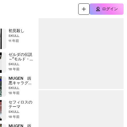
ログイン
初見殺し
SKULL
11 年前
ゼルダの伝説
～「モルド・ゲ
イラ戦」
SKULL
18 年前
MUGEN 凶
悪キャラグラ
ンプリ part2
SKULL
18 年前
セフィロスの
テーマ
SKULL
18 年前
MUGEN 凶