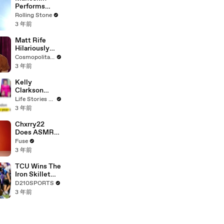
Performs
"HONEY" at
Rolling Stone
MSG
3 年前
Matt Rife
Hilariously
Roasts Your
Cosmopolitan USA
Dating
3 年前
Profiles |
Cosmopolitan
Kelly
Clarkson
Fights Back
Life Stories By Goalcast
Against
3 年前
Brandon
Blackstock In
Chxrry22
Devastating
Does ASMR
Divorce
with Matcha,
Fuse
Battle
Talks Using
3 年前
Music to
Escape &
TCU Wins The
Touring with
Iron Skillet
The Weeknd
With A 34-17
D210SPORTS
Win Over
3 年前
SMU