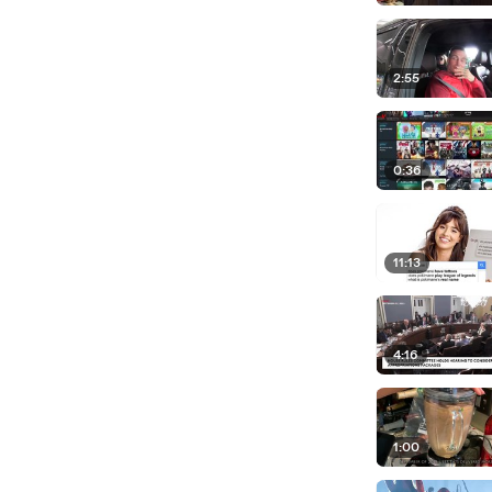
2:55
0:36
11:13
4:16
1:00