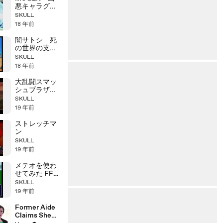
悪キャラグラ
ンプリ part1
SKULL
18 年前
闇サトシ 死
の世界の支配
者
SKULL
18 年前
大乱闘スマッ
シュブラザー
ズX OP
SKULL
19 年前
ストレッチマ
ン
SKULL
19 年前
メテオを使わ
せてみた FF4
幼女リディア
SKULL
に
19 年前
Former Aide
Claims She