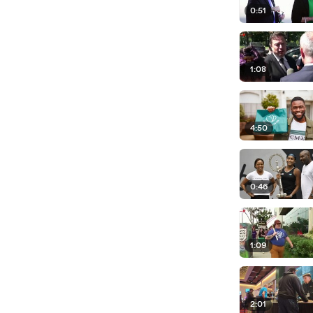
0:51
1:08
4:50
0:46
1:09
2:01