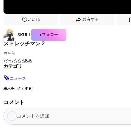
いいね
共有する
+フォロー
SKULL
ストレッチマン２
19 年前
だっだだだああ
カテゴリ
🗞
ニュース
表示を小さくする
コメント
コ
メ
ン