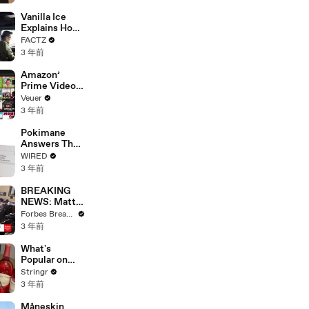
Faces
Potential
Vanilla Ice
Merger
Explains How
the 90’s
FACTZ
Shaped
3 年前
America
Amazon’
Prime Video
Will Show
Veuer
Commercials
3 年前
Starting Next
Year
Pokimane
Answers The
Web's Most
WIRED
Searched
3 年前
Questions
BREAKING
NEWS: Matt
Gaetz Tells
Forbes Breaking News
House
3 年前
Committee:
'I'm Not Going
What's
To Vote For A
Popular on
Continuing
Uber Eats?
Stringr
Resolution'
3 年前
Måneskin