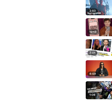
2:50
12:13
7:01
6:59
1:08