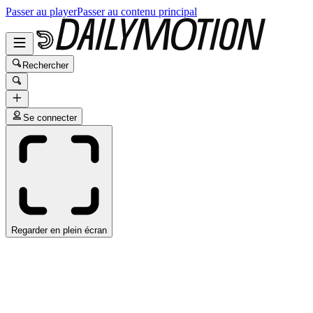
Passer au player
Passer au contenu principal
Rechercher
Se connecter
Regarder en plein écran