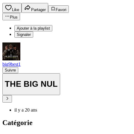
Like
Partager
Favori
Plus
Ajouter à la playlist
Signaler
big9best1
Suivre
THE BIG NUL
il y a 20 ans
Catégorie