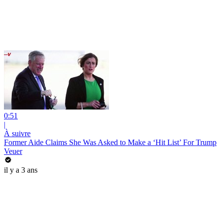
0:51
|
À suivre
Former Aide Claims She Was Asked to Make a ‘Hit List’ For Trump
Veuer
il y a 3 ans