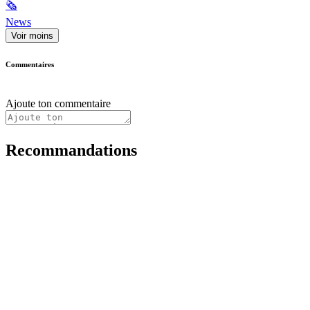
🗞
News
Voir moins
Commentaires
Ajoute ton commentaire
Recommandations