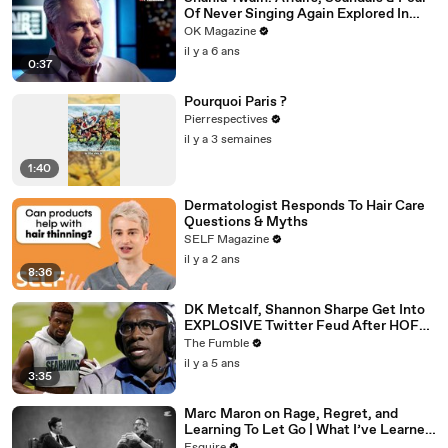
Of Never Singing Again Explored In
REELZ Doc: Watch
OK Magazine
il y a 6 ans
0:37
Pourquoi Paris ?
Pierrespectives
il y a 3 semaines
1:40
Dermatologist Responds To Hair Care
Questions & Myths
SELF Magazine
il y a 2 ans
8:36
DK Metcalf, Shannon Sharpe Get Into
EXPLOSIVE Twitter Feud After HOFer
Calls Out Seahawks WR
The Fumble
il y a 5 ans
3:35
Marc Maron on Rage, Regret, and
Learning To Let Go | What I’ve Learned
| Esquire