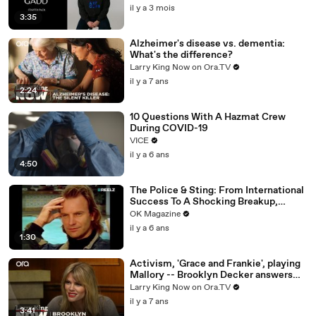
il y a 3 mois
3:35
Alzheimer's disease vs. dementia:
What's the difference?
Larry King Now on Ora.TV
il y a 7 ans
2:24
10 Questions With A Hazmat Crew
During COVID-19
VICE
il y a 6 ans
4:50
The Police & Sting: From International
Success To A Shocking Breakup,
REELZ Doc Digs Deep: Watch
OK Magazine
il y a 6 ans
1:30
Activism, 'Grace and Frankie', playing
Mallory -- Brooklyn Decker answers
your social media questions
Larry King Now on Ora.TV
il y a 7 ans
3:41