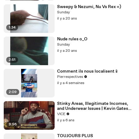
Sweepy & Nezumi, Nu Vs Rex =)
Sunday
il y a 20 ans
1:34
Nude rules o_O
Sunday
il y a 20 ans
2:51
Comment ils nous localisent📱
Pierrespectives
il y a 4 semaines
2:09
Stinky Areas, Illegitimate Incomes,
and Underwear Issues | Kevin Gates
Helpline
VICE
il y a 6 ans
9:56
TOUJOURS PLUS