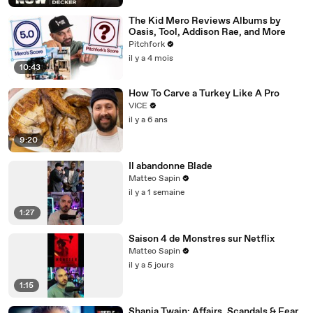
The Kid Mero Reviews Albums by
Oasis, Tool, Addison Rae, and More
Pitchfork
il y a 4 mois
10:43
How To Carve a Turkey Like A Pro
VICE
il y a 6 ans
9:20
Il abandonne Blade
Matteo Sapin
il y a 1 semaine
1:27
Saison 4 de Monstres sur Netflix
Matteo Sapin
il y a 5 jours
1:15
Shania Twain: Affairs, Scandals & Fear