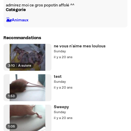
admirez moi ce gros popotin affolé ^^
Catégorie
🐳
Animaux
Recommandations
ne vous n'aime mes loulous
Sunday
il y a 20 ans
3:10
|
À suivre
test
Sunday
il y a 20 ans
1:53
Sweepy
Sunday
il y a 20 ans
1:05