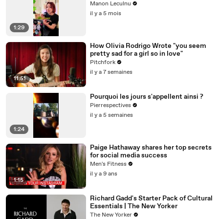
Manon Leculnu
il y a 5 mois
1:29
How Olivia Rodrigo Wrote "you seem
pretty sad for a girl so in love"
Pitchfork
il y a 7 semaines
11:51
Pourquoi les jours s'appellent ainsi ?
Pierrespectives
il y a 5 semaines
1:24
Paige Hathaway shares her top secrets
for social media success
Men's Fitness
il y a 9 ans
1:15
Richard Gadd's Starter Pack of Cultural
Essentials | The New Yorker
The New Yorker