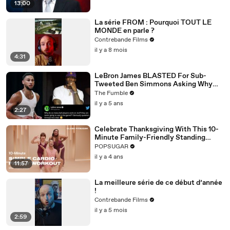
13:00
La série FROM : Pourquoi TOUT LE
MONDE en parle ?
Contrebande Films
il y a 8 mois
4:31
LeBron James BLASTED For Sub-
Tweeted Ben Simmons Asking Why
Players Practice Moves They NEVER
The Fumble
Use
il y a 5 ans
2:27
Celebrate Thanksgiving With This 10-
Minute Family-Friendly Standing
Cardio Workout
POPSUGAR
il y a 4 ans
11:57
La meilleure série de ce début d’année
!
Contrebande Films
il y a 5 mois
2:59