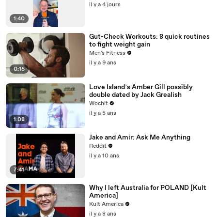
il y a 4 jours
1:40
Gut-Check Workouts: 8 quick routines
to fight weight gain
Men's Fitness
il y a 9 ans
0:15
Love Island’s Amber Gill possibly
double dated by Jack Grealish
Wochit
il y a 5 ans
1:08
Jake and Amir: Ask Me Anything
Reddit
il y a 10 ans
7:41
Why I left Australia for POLAND [Kult
America]
Kult America
il y a 8 ans