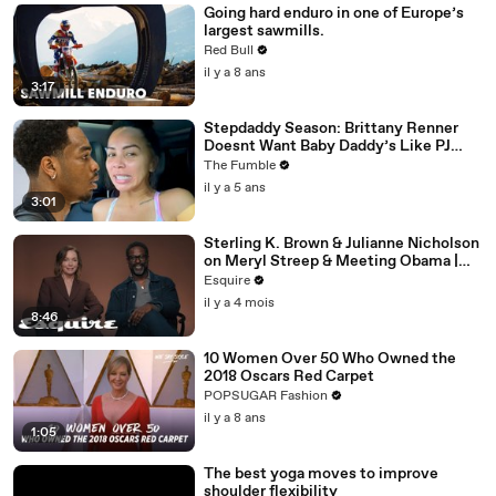
Going hard enduro in one of Europe’s
largest sawmills.
Red Bull
il y a 8 ans
3:17
Stepdaddy Season: Brittany Renner
Doesnt Want Baby Daddy’s Like PJ
Washington To Block Her Blessings
The Fumble
il y a 5 ans
3:01
Sterling K. Brown & Julianne Nicholson
on Meryl Streep & Meeting Obama |
Inquiring Minds | Esquire
Esquire
il y a 4 mois
8:46
10 Women Over 50 Who Owned the
2018 Oscars Red Carpet
POPSUGAR Fashion
il y a 8 ans
1:05
The best yoga moves to improve
shoulder flexibility