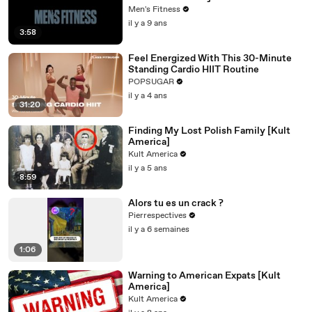
Men's Fitness
il y a 9 ans
3:58
Feel Energized With This 30-Minute
Standing Cardio HIIT Routine
POPSUGAR
il y a 4 ans
31:20
Finding My Lost Polish Family [Kult
America]
Kult America
il y a 5 ans
8:59
Alors tu es un crack ?
Pierrespectives
il y a 6 semaines
1:06
Warning to American Expats [Kult
America]
Kult America