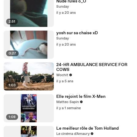
Nude rules o_O
Sunday
il y a 20 ans
2:51
yosh sur sa chaise xD
Sunday
il y a 20 ans
0:27
24-HR AMBULANCE SERVICE FOR
COWS
Wochit
il y a 5 ans
1:03
Elle rejoint le film X-Men
Matteo Sapin
il y a 1 semaine
1:08
Le meilleur rôle de Tom Holland
Le cinéma d'Amaury