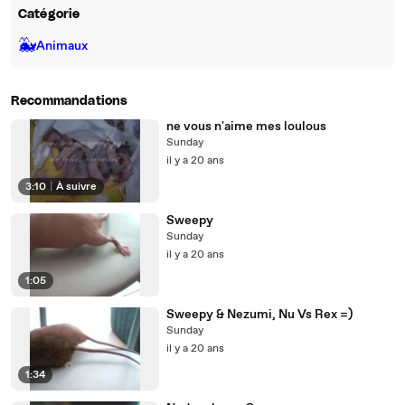
Catégorie
🐳
Animaux
Recommandations
ne vous n'aime mes loulous
Sunday
il y a 20 ans
3:10
|
À suivre
Sweepy
Sunday
il y a 20 ans
1:05
Sweepy & Nezumi, Nu Vs Rex =)
Sunday
il y a 20 ans
1:34