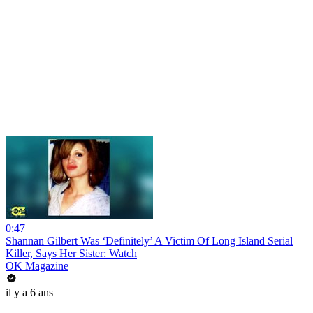
0:47
Shannan Gilbert Was ‘Definitely’ A Victim Of Long Island Serial
Killer, Says Her Sister: Watch
OK Magazine
il y a 6 ans