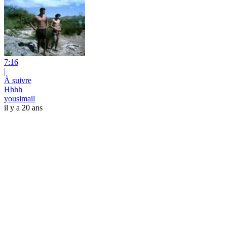
7:16
|
À suivre
Hhhh
yousimail
il y a 20 ans