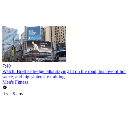
7:40
Watch: Brett Eldredge talks staying fit on the road, his love of hot
sauce, and high-intensity training
Men's Fitness
il y a 9 ans