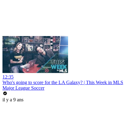
12:35
Who's going to score for the LA Galaxy? | This Week in MLS
Major League Soccer
il y a 9 ans