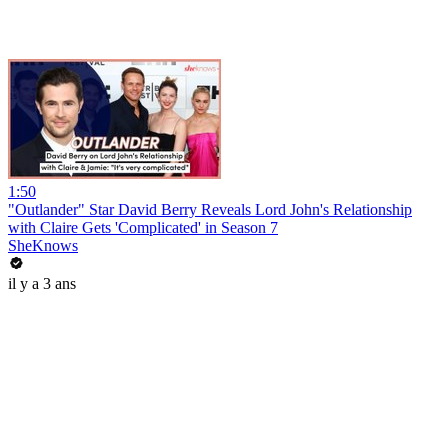
1:50
"Outlander" Star David Berry Reveals Lord John's Relationship
with Claire Gets 'Complicated' in Season 7
SheKnows
il y a 3 ans