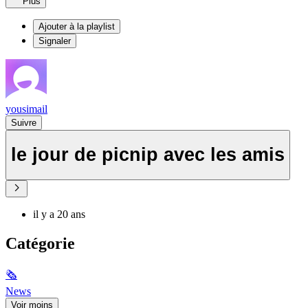
Plus
Ajouter à la playlist
Signaler
yousimail
Suivre
le jour de picnip avec les amis
il y a 20 ans
Catégorie
🗞
News
Voir moins