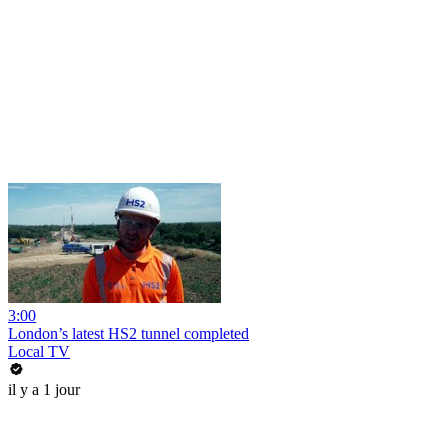
3:00
London’s latest HS2 tunnel completed
Local TV
il y a 1 jour