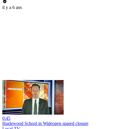
il y a 6 ans
0:45
Hazlewood School in Wideopen spared closure
Local TV