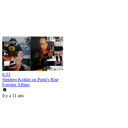
6:33
Stephen Kotkin on Putin's Rise
Foreign Affairs
il y a 11 ans