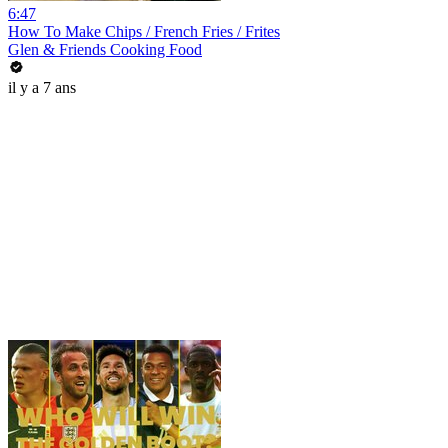
6:47
How To Make Chips / French Fries / Frites
Glen & Friends Cooking Food
il y a 7 ans