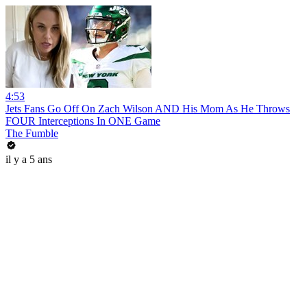
4:53
Jets Fans Go Off On Zach Wilson AND His Mom As He Throws
FOUR Interceptions In ONE Game
The Fumble
il y a 5 ans