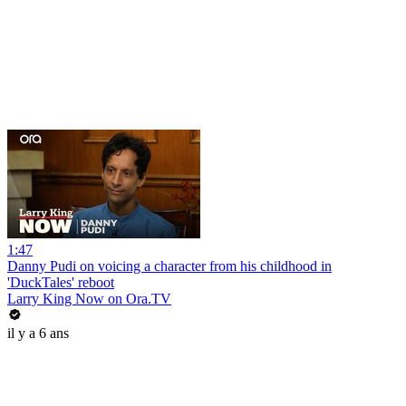
1:47
Danny Pudi on voicing a character from his childhood in
'DuckTales' reboot
Larry King Now on Ora.TV
il y a 6 ans