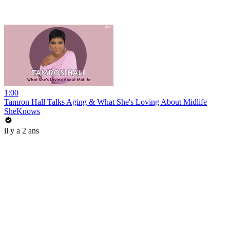
1:00
Tamron Hall Talks Aging & What She's Loving About Midlife
SheKnows
il y a 2 ans