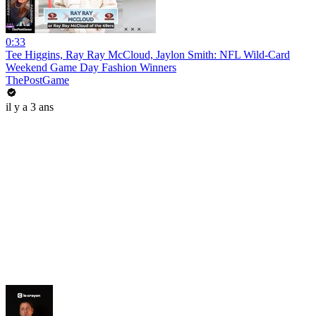
0:33
Tee Higgins, Ray Ray McCloud, Jaylon Smith: NFL Wild-Card
Weekend Game Day Fashion Winners
ThePostGame
il y a 3 ans