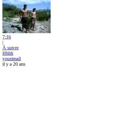
7:16
|
À suivre
Hhhh
yousimail
il y a 20 ans