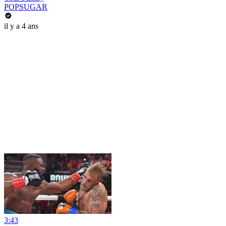
POPSUGAR
il y a 4 ans
3:43