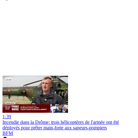
1:39
Incendie dans la Drôme: trois hélicoptères de l'armée ont été
déployés pour prêter main-forte aux sapeurs-pompiers
BFM