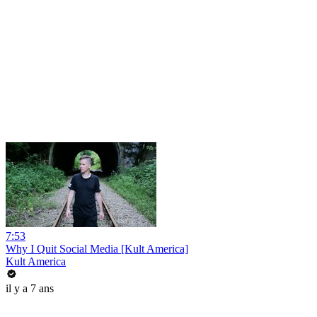
7:53
Why I Quit Social Media [Kult America]
Kult America
il y a 7 ans