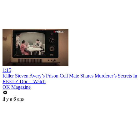
1:15
Killer Steven Avery’s Prison Cell Mate Shares Murderer’s Secrets In
REELZ Doc—Watch
OK Magazine
il y a 6 ans