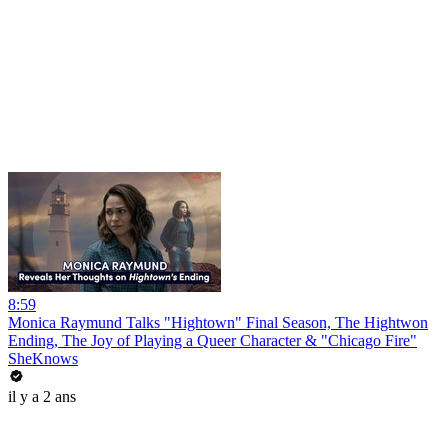
8:59
Monica Raymund Talks "Hightown" Final Season, The Hightwon
Ending, The Joy of Playing a Queer Character & "Chicago Fire"
SheKnows
il y a 2 ans