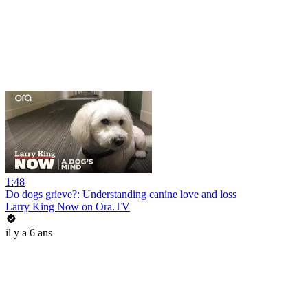
1:48
Do dogs grieve?: Understanding canine love and loss
Larry King Now on Ora.TV
il y a 6 ans