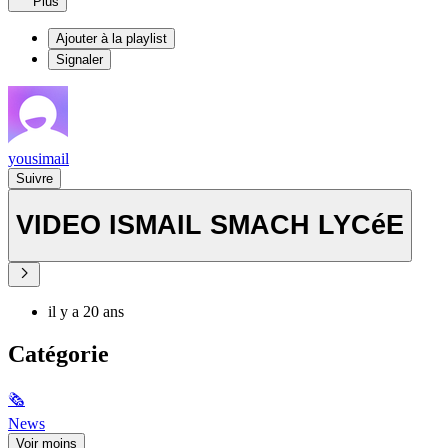
Plus
Ajouter à la playlist
Signaler
yousimail
Suivre
VIDEO ISMAIL SMACH LYCéE
il y a 20 ans
Catégorie
🗞
News
Voir moins