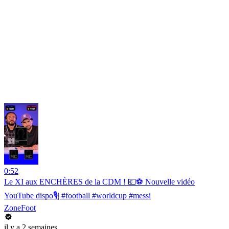
0:52
Le XI aux ENCHÈRES de la CDM ! 💶⚽️ Nouvelle vidéo
YouTube dispo🎙️| #football #worldcup #messi
ZoneFoot
il y a 2 semaines