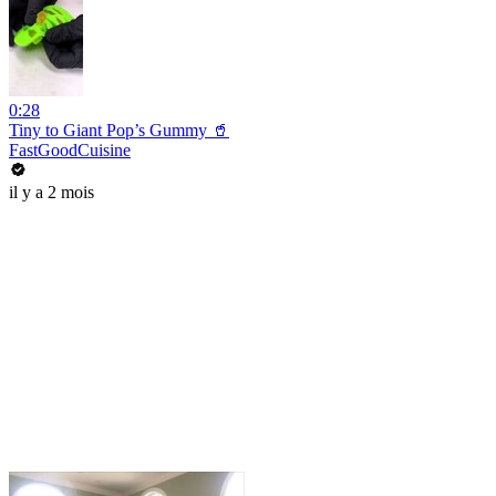
0:28
Tiny to Giant Pop’s Gummy 🥤
FastGoodCuisine
il y a 2 mois