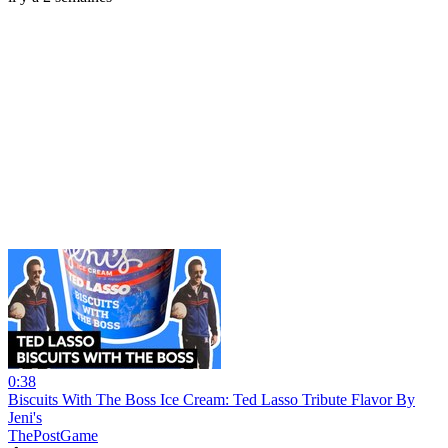
0:38
Biscuits With The Boss Ice Cream: Ted Lasso Tribute Flavor By
Jeni's
ThePostGame