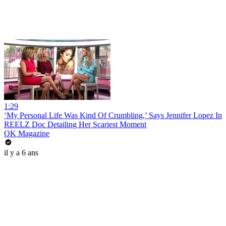
1:29
‘My Personal Life Was Kind Of Crumbling,’ Says Jennifer Lopez In
REELZ Doc Detailing Her Scariest Moment
OK Magazine
il y a 6 ans