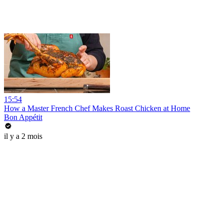
15:54
How a Master French Chef Makes Roast Chicken at Home
Bon Appétit
il y a 2 mois