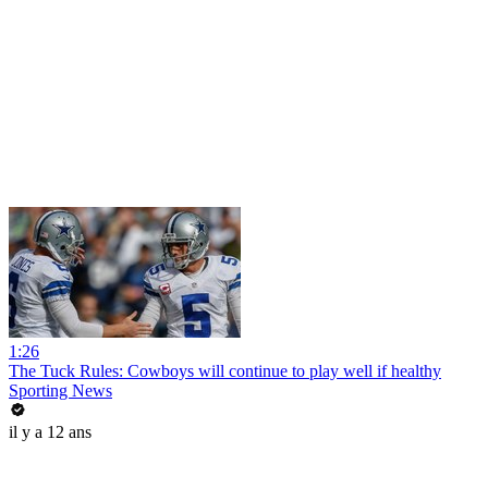
1:26
The Tuck Rules: Cowboys will continue to play well if healthy
Sporting News
il y a 12 ans