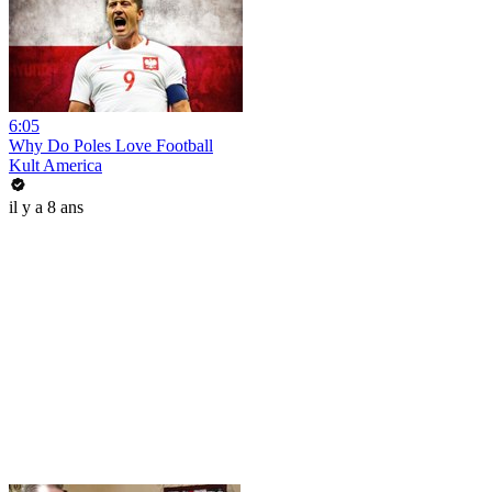
6:05
Why Do Poles Love Football
Kult America
il y a 8 ans