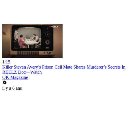
1:15
Killer Steven Avery’s Prison Cell Mate Shares Murderer’s Secrets In
REELZ Doc—Watch
OK Magazine
il y a 6 ans