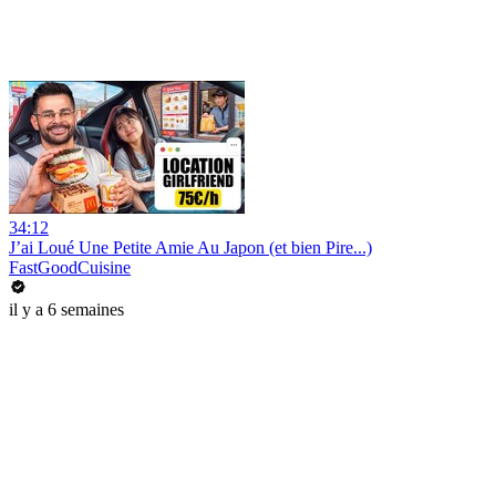
34:12
J’ai Loué Une Petite Amie Au Japon (et bien Pire...)
FastGoodCuisine
il y a 6 semaines