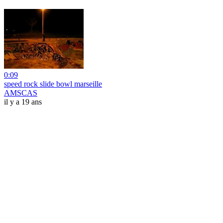
0:09
speed rock slide bowl marseille
AMSCAS
il y a 19 ans