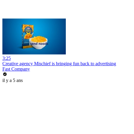
3:25
Creative agency Mischief is bringing fun back to advertising
Fast Company
il y a 5 ans