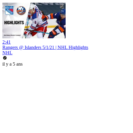
2:41
Rangers @ Islanders 5/1/21 | NHL Highlights
NHL
il y a 5 ans