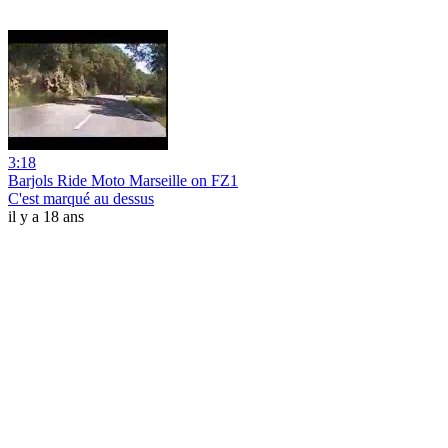
3:18
Barjols Ride Moto Marseille on FZ1
C'est marqué au dessus
il y a 18 ans