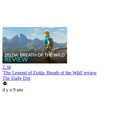
2:38
'The Legend of Zelda: Breath of the Wild' review
The Daily Dot
il y a 9 ans