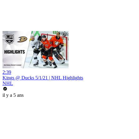
2:39
Kings @ Ducks 5/1/21 | NHL Highlights
NHL
il y a 5 ans