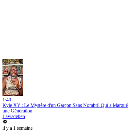
1:40
Kyle XY : Le Mystère d'un Garçon Sans Nombril Qui a Marqué
une Génération
Lavisdeben
il y a 1 semaine