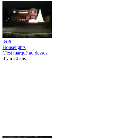
3:06
Houselights
C'est marqué au dessus
il y a 20 ans