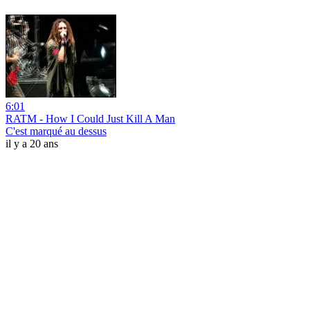
6:01
RATM - How I Could Just Kill A Man
C'est marqué au dessus
il y a 20 ans