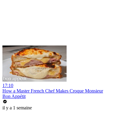
17:10
How a Master French Chef Makes Croque Monsieur
Bon Appétit
il y a 1 semaine