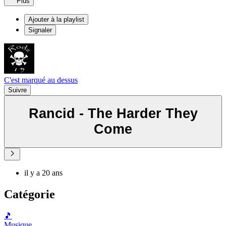
Plus
Ajouter à la playlist
Signaler
C'est marqué au dessus
Suivre
Rancid - The Harder They
Come
il y a 20 ans
Catégorie
🎵
Musique