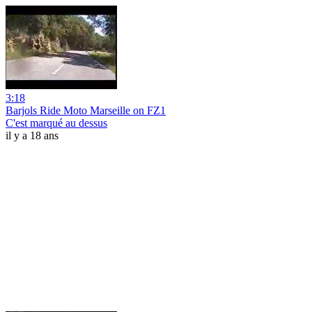
3:18
Barjols Ride Moto Marseille on FZ1
C'est marqué au dessus
il y a 18 ans