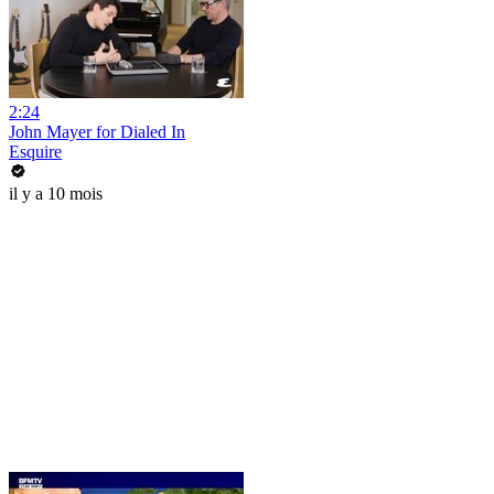
2:24
John Mayer for Dialed In
Esquire
il y a 10 mois