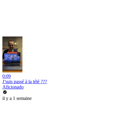
0:09
J’suis passé à la télé ???
Aficionado
il y a 1 semaine