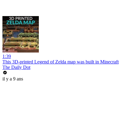
1:39
This 3D-printed Legend of Zelda map was built in Minecraft
The Daily Dot
il y a 9 ans