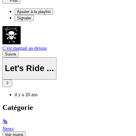
Plus
Ajouter à la playlist
Signaler
C'est marqué au dessus
Suivre
Let's Ride ...
il y a 20 ans
Catégorie
🗞
News
Voir moins