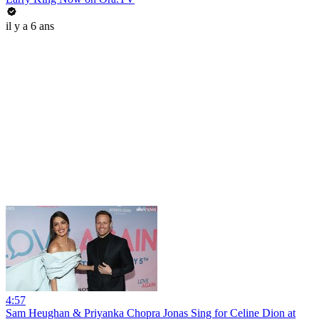
il y a 6 ans
4:57
Sam Heughan & Priyanka Chopra Jonas Sing for Celine Dion at