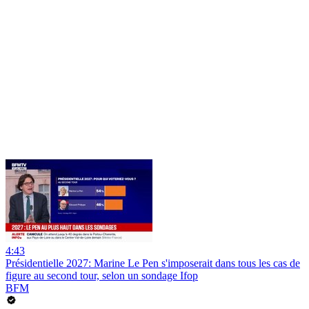
4:43
Présidentielle 2027: Marine Le Pen s'imposerait dans tous les cas de
figure au second tour, selon un sondage Ifop
BFM