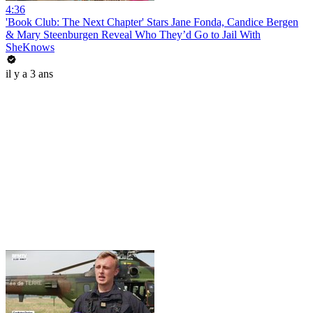
4:36
'Book Club: The Next Chapter' Stars Jane Fonda, Candice Bergen
& Mary Steenburgen Reveal Who They’d Go to Jail With
SheKnows
il y a 3 ans