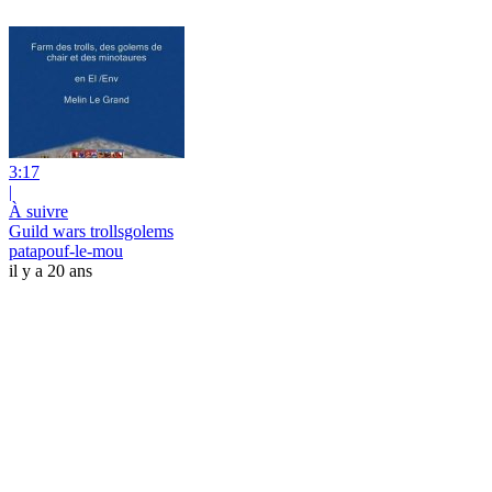
3:17
|
À suivre
Guild wars trollsgolems
patapouf-le-mou
il y a 20 ans