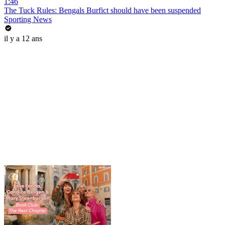
1:46
The Tuck Rules: Bengals Burfict should have been suspended
Sporting News
il y a 12 ans