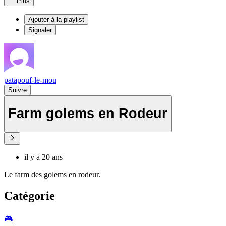
Plus
Ajouter à la playlist
Signaler
patapouf-le-mou
Suivre
Farm golems en Rodeur
il y a 20 ans
Le farm des golems en rodeur.
Catégorie
🎮️