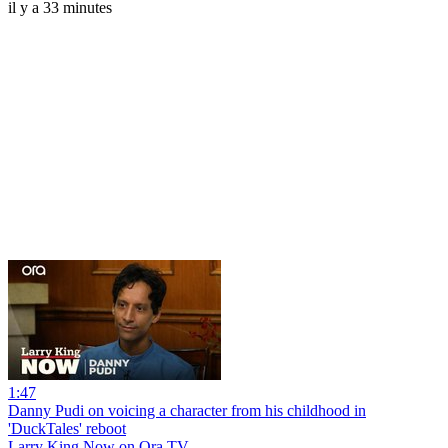
il y a 33 minutes
1:47
Danny Pudi on voicing a character from his childhood in
'DuckTales' reboot
Larry King Now on Ora.TV