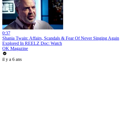
0:37
Shania Twain: Affairs, Scandals & Fear Of Never Singing Again
Explored In REELZ Doc: Watch
OK Magazine
il y a 6 ans