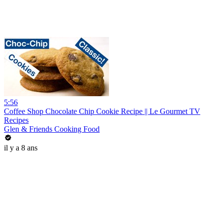
5:56
Coffee Shop Chocolate Chip Cookie Recipe || Le Gourmet TV
Recipes
Glen & Friends Cooking Food
il y a 8 ans