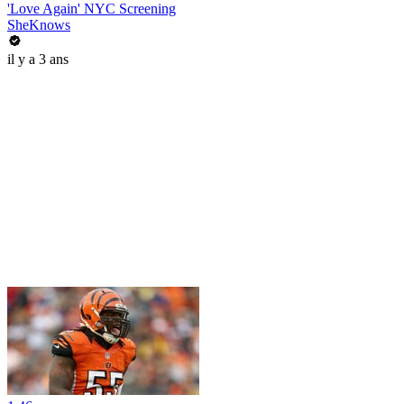
'Love Again' NYC Screening
SheKnows
il y a 3 ans