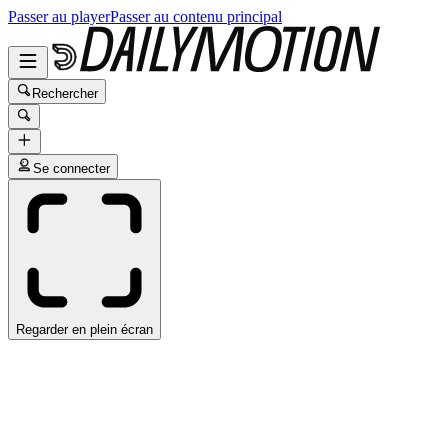
Passer au player
Passer au contenu principal
Rechercher
Se connecter
Regarder en plein écran