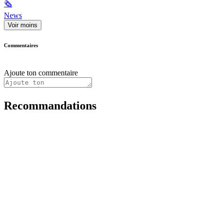
🗞
News
Voir moins
Commentaires
Ajoute ton commentaire
Recommandations