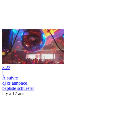
8:22
|
À suivre
dj cs annonce
baptiste schuester
il y a 17 ans