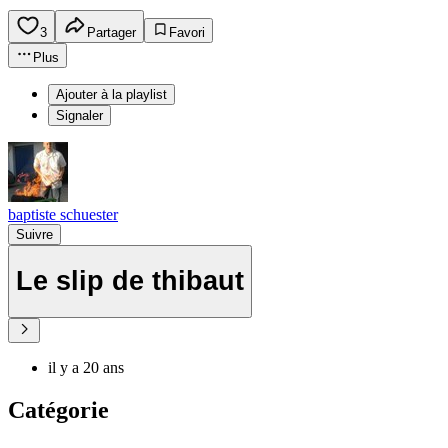
3
Partager
Favori
Plus
Ajouter à la playlist
Signaler
baptiste schuester
Suivre
Le slip de thibaut
il y a 20 ans
Catégorie