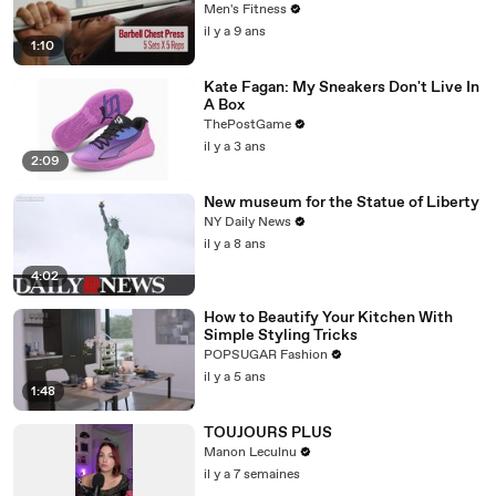
shoulders, pecs, and triceps
Men's Fitness
il y a 9 ans
1:10
Kate Fagan: My Sneakers Don't Live In
A Box
ThePostGame
il y a 3 ans
2:09
New museum for the Statue of Liberty
NY Daily News
il y a 8 ans
4:02
How to Beautify Your Kitchen With
Simple Styling Tricks
POPSUGAR Fashion
il y a 5 ans
1:48
TOUJOURS PLUS
Manon Leculnu
il y a 7 semaines