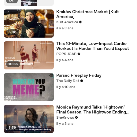
1:47
Kraków Christmas Market [Kult
America]
Kult America
il y a 8 ans
5:06
This 10-Minute, Low-Impact Cardio
Workout Is Harder Than You'd Expect
POPSUGAR
il y a 4 ans
10:55
Parsec Freeplay Friday
The Daily Dot
il y a 10 ans
Monica Raymund Talks "Hightown"
Final Season, The Hightwon Ending,
The Joy of Playing a Queer Character &
SheKnows
"Chicago Fire"
il y a 3 ans
8:59