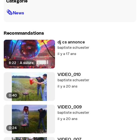
Catégorie
🗞
News
Recommandations
dj cs annonce
baptiste schuester
il y a 17 ans
8:22
|
À suivre
VIDEO_010
baptiste schuester
il y a 20 ans
0:40
VIDEO_009
baptiste schuester
il y a 20 ans
0:24
VIDEO_007