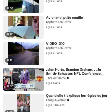
il y a 20 ans
0:08
Avion moi ptite couille
baptiste schuester
il y a 20 ans
0:17
VIDEO_010
baptiste schuester
il y a 20 ans
0:11
Jalen Hurts, Brandon Graham, JuJu
Smith-Schuster: NFL Conference
Championship Fashion Winners
ThePostGame
il y a 4 ans
0:36
Quand elle t’explique les règles du jeu
Laury Aucalme
il y a 3 heures