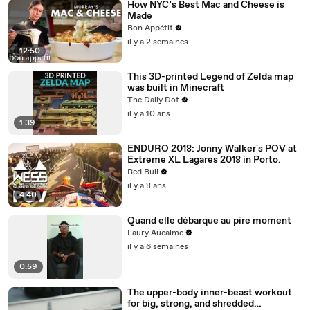
How NYC’s Best Mac and Cheese is
Made
Bon Appétit
il y a 2 semaines
12:50
This 3D-printed Legend of Zelda map
was built in Minecraft
The Daily Dot
il y a 10 ans
1:39
ENDURO 2018: Jonny Walker's POV at
Extreme XL Lagares 2018 in Porto.
Red Bull
il y a 8 ans
4:40
Quand elle débarque au pire moment
Laury Aucalme
il y a 6 semaines
0:59
The upper-body inner-beast workout
for big, strong, and shredded