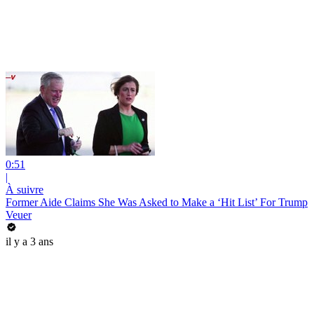
0:51
|
À suivre
Former Aide Claims She Was Asked to Make a ‘Hit List’ For Trump
Veuer
il y a 3 ans