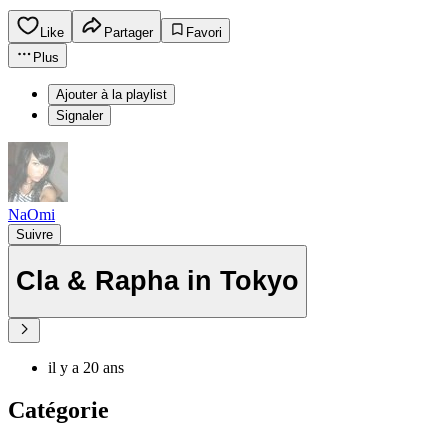
Like
Partager
Favori
Plus
Ajouter à la playlist
Signaler
NaOmi
Suivre
Cla & Rapha in Tokyo
il y a 20 ans
Catégorie