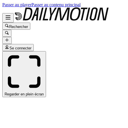
Passer au player
Passer au contenu principal
Rechercher
Se connecter
Regarder en plein écran