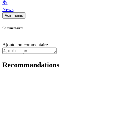
🗞
News
Voir moins
Commentaires
Ajoute ton commentaire
Recommandations