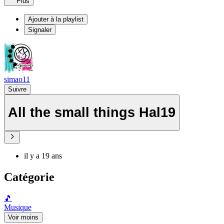
Plus
Ajouter à la playlist
Signaler
simao11
Suivre
All the small things Hal19
il y a 19 ans
Catégorie
🎵
Musique
Voir moins