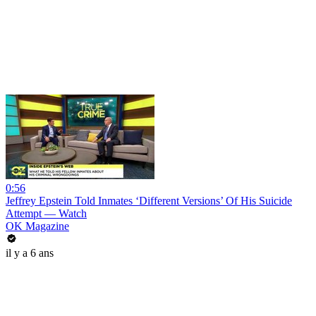
0:56
Jeffrey Epstein Told Inmates ‘Different Versions’ Of His Suicide
Attempt — Watch
OK Magazine
il y a 6 ans