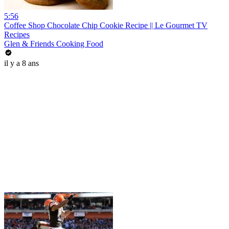
5:56
Coffee Shop Chocolate Chip Cookie Recipe || Le Gourmet TV
Recipes
Glen & Friends Cooking Food
il y a 8 ans