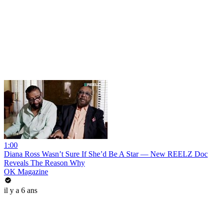
1:00
Diana Ross Wasn’t Sure If She’d Be A Star — New REELZ Doc
Reveals The Reason Why
OK Magazine
il y a 6 ans