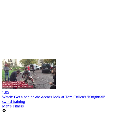
1:05
Watch: Get a behind-the-scenes look at Tom Cullen's 'Knightfall'
sword training
Men's Fitness