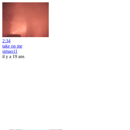
2:34
take on me
simao11
il y a 19 ans