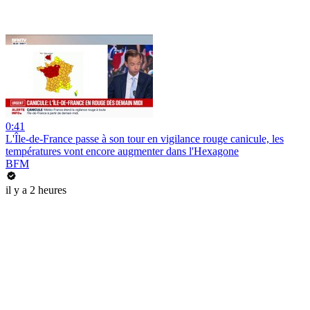
0:41
L'Île-de-France passe à son tour en vigilance rouge canicule, les
températures vont encore augmenter dans l'Hexagone
BFM
il y a 2 heures