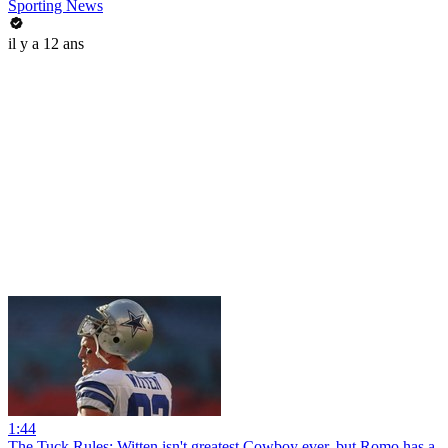
Sporting News
il y a 12 ans
1:44
The Tuck Rules: Witten isn't greatest Cowboy ever, but Romo has a