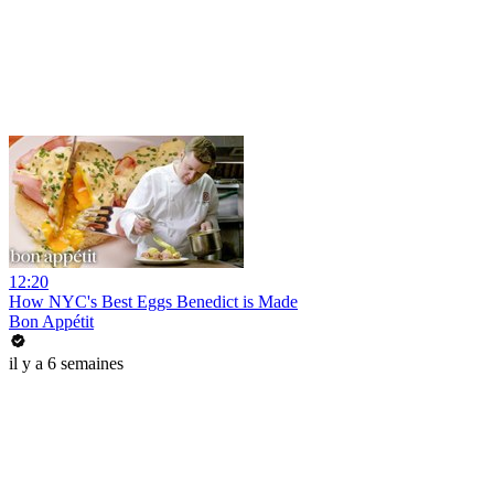
12:20
How NYC's Best Eggs Benedict is Made
Bon Appétit
il y a 6 semaines