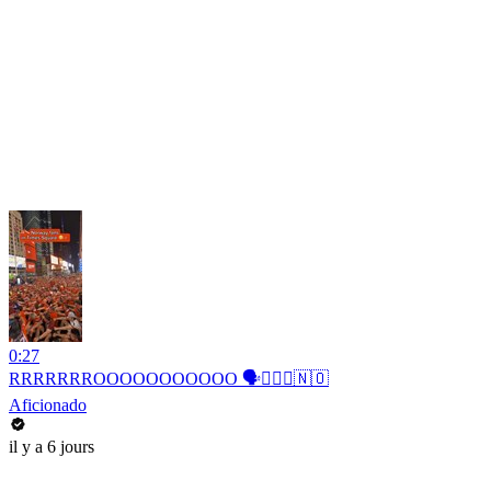
0:27
RRRRRRROOOOOOOOOOO 🗣️🚣🏻‍♂️🇳🇴
Aficionado
il y a 6 jours