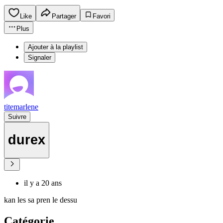
Like
Partager
Favori
Plus
Ajouter à la playlist
Signaler
titemarlene
Suivre
durex
il y a 20 ans
kan les sa pren le dessu
Catégorie