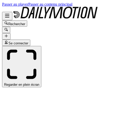
Passer au player
Passer au contenu principal
Rechercher
Se connecter
Regarder en plein écran