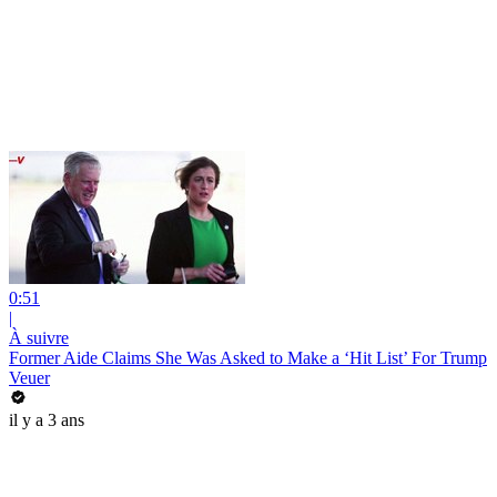
0:51
|
À suivre
Former Aide Claims She Was Asked to Make a ‘Hit List’ For Trump
Veuer
il y a 3 ans