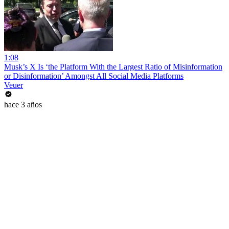
1:08
Musk’s X Is ‘the Platform With the Largest Ratio of Misinformation
or Disinformation’ Amongst All Social Media Platforms
Veuer
hace 3 años