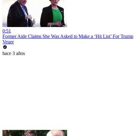
0:51
Former Aide Claims She Was Asked to Make a ‘Hit List’ For Trump
Veuer
hace 3 años