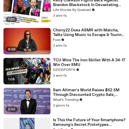
Kelly Clarkson Fights Back Against
Brandon Blackstock In Devastating
Divorce Battle
Life Stories By Goalcast
3 anni fa
7:01
Chxrry22 Does ASMR with Matcha,
Talks Using Music to Escape & Touring
with The Weeknd
Fuse
3 anni fa
6:59
TCU Wins The Iron Skillet With A 34-17
Win Over SMU
D210SPORTS
3 anni fa
1:08
Sam Altman’s World Raises $52.5M
Through Discounted Crypto Sale,
Expands With Tinder, Zoom, and
What's Trending
DocuSign
3 giorni fa
0:52
Is This the Future of Your Smartphone?
Samsung's Secret Prototypes