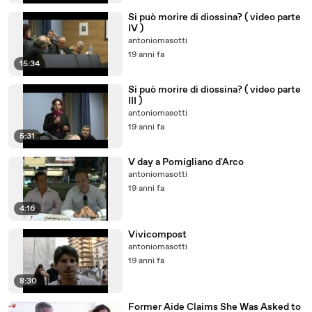
Si può morire di diossina? ( video parte
IV )
antoniomasotti
19 anni fa
15:34
Si può morire di diossina? ( video parte
III )
antoniomasotti
19 anni fa
5:31
V day a Pomigliano d'Arco
antoniomasotti
19 anni fa
4:16
Vivicompost
antoniomasotti
19 anni fa
8:30
Former Aide Claims She Was Asked to