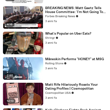
BREAKING NEWS: Matt Gaetz Tells
House Committee: 'I'm Not Going To
Vote For A Continuing Resolution'
Forbes Breaking News
3 anni fa
4:16
What's Popular on Uber Eats?
Stringr
3 anni fa
1:00
Måneskin Performs "HONEY" at MSG
Rolling Stone
3 anni fa
2:50
Matt Rife Hilariously Roasts Your
Dating Profiles | Cosmopolitan
Cosmopolitan USA
3 anni fa
12:13