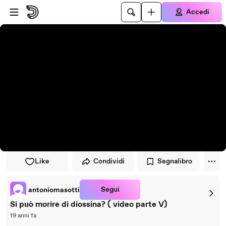
Vai al lettore
Passa al contenuto principale
Accedi
Like
Condividi
Segnalibro
Segui
antoniomasotti
Si può morire di diossina? ( video parte V)
19 anni fa