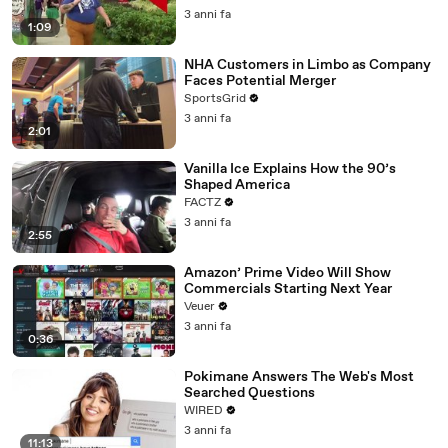
3 anni fa
1:09
NHA Customers in Limbo as Company
Faces Potential Merger
SportsGrid
3 anni fa
2:01
Vanilla Ice Explains How the 90’s
Shaped America
FACTZ
3 anni fa
2:55
Amazon’ Prime Video Will Show
Commercials Starting Next Year
Veuer
3 anni fa
0:36
Pokimane Answers The Web's Most
Searched Questions
WIRED
3 anni fa
11:13