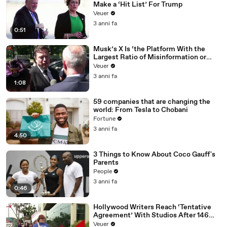
Make a ‘Hit List’ For Trump
Veuer
3 anni fa
0:51
Musk’s X Is ‘the Platform With the
Largest Ratio of Misinformation or
Disinformation’ Amongst All Social
Veuer
Media Platforms
3 anni fa
1:08
59 companies that are changing the
world: From Tesla to Chobani
Fortune
3 anni fa
4:50
3 Things to Know About Coco Gauff's
Parents
People
3 anni fa
0:46
Hollywood Writers Reach ‘Tentative
Agreement’ With Studios After 146
Day Strike
Veuer