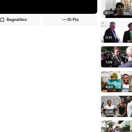
8:30
Segnalibro
Di Più
0:51
1:08
4:50
0:46