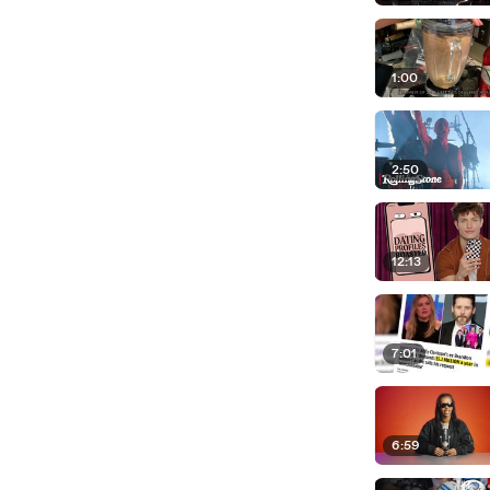
1:00
2:50
12:13
7:01
6:59