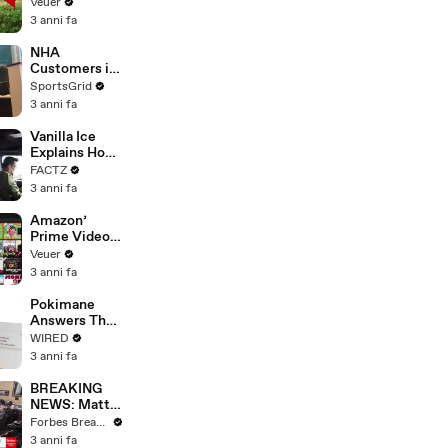
‘Tentative
Veuer
Agreement’
3 anni fa
With Studios
After 146 Day
NHA
Strike
Customers in
Limbo as
SportsGrid
Company
3 anni fa
Faces
Potential
Vanilla Ice
Merger
Explains How
the 90’s
FACTZ
Shaped
3 anni fa
America
Amazon’
Prime Video
Will Show
Veuer
Commercials
3 anni fa
Starting Next
Year
Pokimane
Answers The
Web's Most
WIRED
Searched
3 anni fa
Questions
BREAKING
NEWS: Matt
Gaetz Tells
Forbes Breaking News
House
3 anni fa