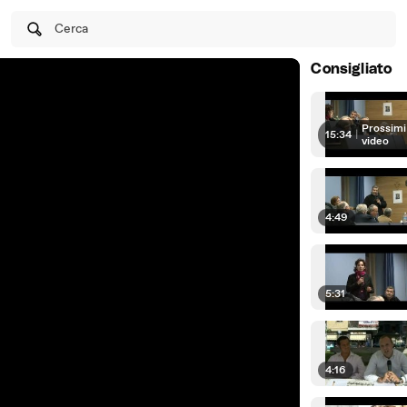
Cerca
Consigliato
Prossimi
15:34
|
video
4:49
5:31
4:16