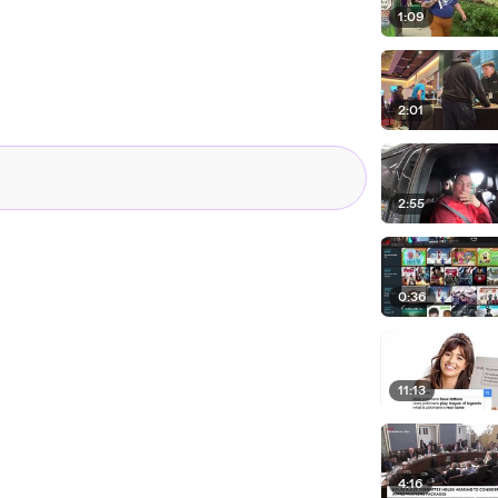
1:09
2:01
2:55
0:36
11:13
4:16