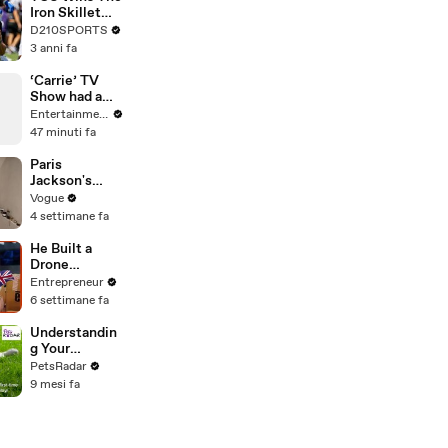
Touring with
Iron Skillet
The Weeknd
With A 34-17
D210SPORTS
Win Over
3 anni fa
SMU
‘Carrie’ TV
Show had a
Blood
Entertainment Weekly
Application
47 minuti fa
Tent Named
After Dexter
Paris
Jackson's
Makeup
Vogue
Routine
4 settimane fa
He Built a
Drone
Delivery
Entrepreneur
Network That
6 settimane fa
Can Reach 10
Times More
Understandin
Customers —
g Your
And
Puppies Body
PetsRadar
Restaurants
Language
9 mesi fa
Are Taking
Notice