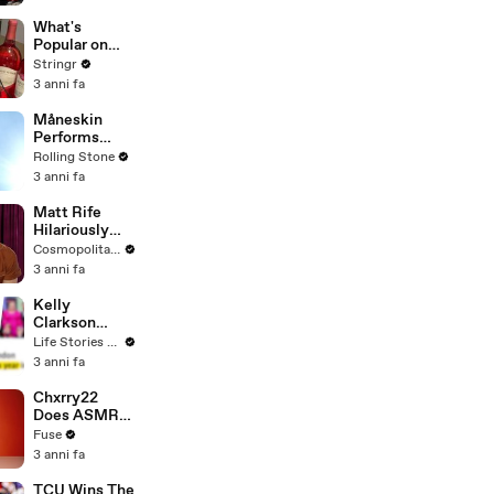
Committee:
'I'm Not Going
What's
To Vote For A
Popular on
Continuing
Uber Eats?
Stringr
Resolution'
3 anni fa
Måneskin
Performs
"HONEY" at
Rolling Stone
MSG
3 anni fa
Matt Rife
Hilariously
Roasts Your
Cosmopolitan USA
Dating
3 anni fa
Profiles |
Cosmopolitan
Kelly
Clarkson
Fights Back
Life Stories By Goalcast
Against
3 anni fa
Brandon
Blackstock In
Chxrry22
Devastating
Does ASMR
Divorce
with Matcha,
Fuse
Battle
Talks Using
3 anni fa
Music to
Escape &
TCU Wins The