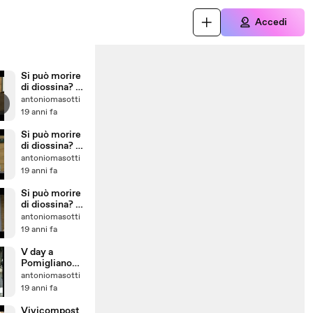
Accedi
Si può morire
di diossina? (
video parte IV
antoniomasotti
)
19 anni fa
Si può morire
di diossina? (
video parte V)
antoniomasotti
19 anni fa
Si può morire
di diossina? (
video parte III
antoniomasotti
)
19 anni fa
V day a
Pomigliano
d'Arco
antoniomasotti
19 anni fa
Vivicompost