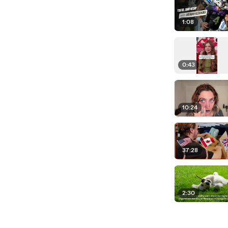
1:08
0:43
10:24
37:28
2:30