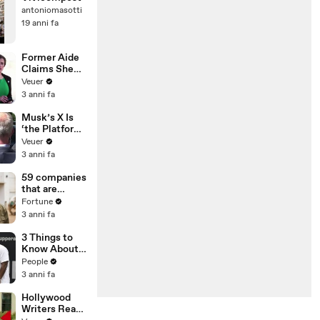
antoniomasotti
19 anni fa
Former Aide
Claims She
Was Asked to
Veuer
Make a ‘Hit
3 anni fa
List’ For
Trump
Musk’s X Is
‘the Platform
With the
Veuer
Largest Ratio
3 anni fa
of
Misinformatio
59 companies
n or
that are
Disinformatio
changing the
Fortune
n’ Amongst
world: From
3 anni fa
All Social
Tesla to
Media
Chobani
3 Things to
Platforms
Know About
Coco Gauff's
People
Parents
3 anni fa
Hollywood
Writers Reach