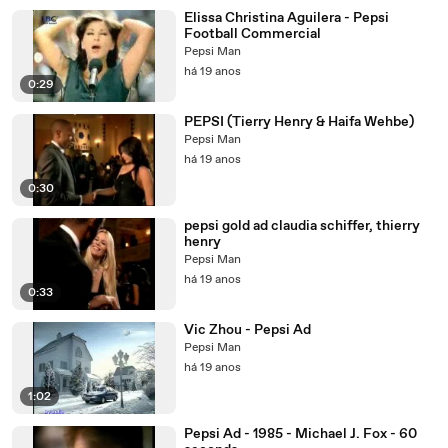
Elissa Christina Aguilera - Pepsi
Football Commercial
Pepsi Man
há 19 anos
0:29
PEPSI (Tierry Henry & Haifa Wehbe)
Pepsi Man
há 19 anos
0:30
pepsi gold ad claudia schiffer, thierry
henry
Pepsi Man
há 19 anos
0:33
Vic Zhou - Pepsi Ad
Pepsi Man
há 19 anos
1:02
Pepsi Ad - 1985 - Michael J. Fox - 60