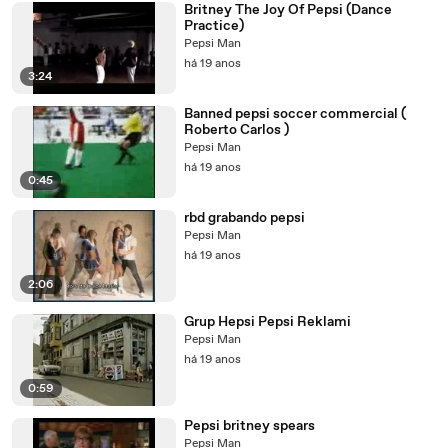
Britney The Joy Of Pepsi (Dance
Practice)
Pepsi Man
há 19 anos
3:24
Banned pepsi soccer commercial (
Roberto Carlos )
Pepsi Man
há 19 anos
0:45
rbd grabando pepsi
Pepsi Man
há 19 anos
2:06
Grup Hepsi Pepsi Reklami
Pepsi Man
há 19 anos
0:59
Pepsi britney spears
Pepsi Man