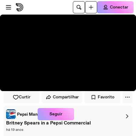
Pular para o player
Ir para o conteúdo principal
Conectar
Curtir
Compartilhar
Favorito
Seguir
Pepsi Man
Britney Spears in a Pepsi Commercial
há 19 anos