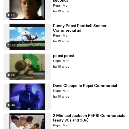
seconds
Pepsi Man
há 19 anos
0:59
Funny Pepsi Football Soccer
Commercial ad
Pepsi Man
há 19 anos
1:03
pepsi pepsi
Pepsi Man
há 19 anos
0:29
Dave Chappelle Pepsi Commercial
Pepsi Man
há 19 anos
0:45
2 Michael Jackson PEPSI Commercials
(early 80s and 90s)
Pepsi Man