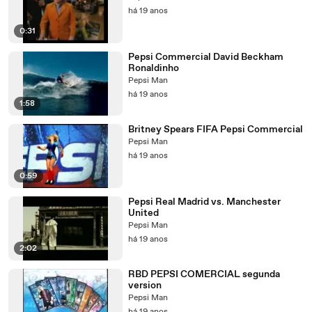
há 19 anos
0:31
Pepsi Commercial David Beckham
Ronaldinho
Pepsi Man
há 19 anos
1:58
Britney Spears FIFA Pepsi Commercial
Pepsi Man
há 19 anos
0:59
Pepsi Real Madrid vs. Manchester
United
Pepsi Man
há 19 anos
2:02
RBD PEPSI COMERCIAL segunda
version
Pepsi Man