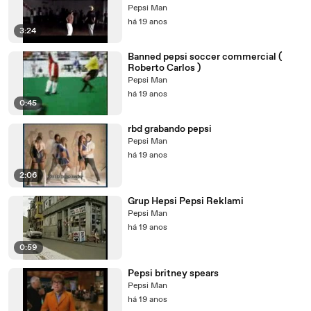
Pepsi Man
há 19 anos
3:24
Banned pepsi soccer commercial (
Roberto Carlos )
Pepsi Man
há 19 anos
0:45
rbd grabando pepsi
Pepsi Man
há 19 anos
2:06
Grup Hepsi Pepsi Reklami
Pepsi Man
há 19 anos
0:59
Pepsi britney spears
Pepsi Man
há 19 anos