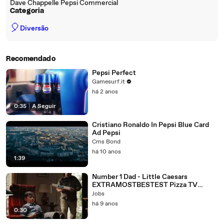
Dave Chappelle Pepsi Commercial
Categoria
🎈
Diversão
Recomendado
Pepsi Perfect
Gamesurf.it
há 2 anos
0:35
|
A Seguir
Cristiano Ronaldo In Pepsi Blue Card
Ad Pepsi
Cms Bond
há 10 anos
1:39
Number 1 Dad - Little Caesars
EXTRAMOSTBESTEST Pizza TV
Commercial
Jobs
há 9 anos
0:30