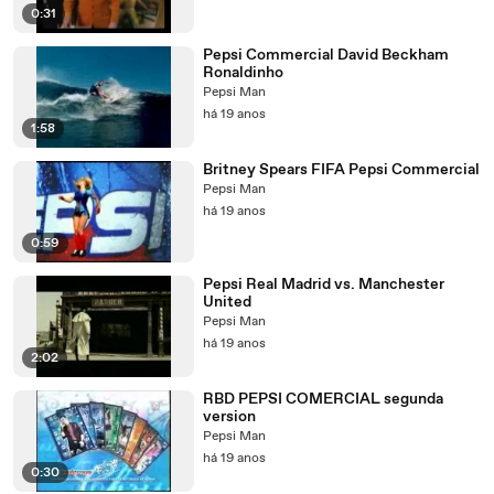
0:31
Pepsi Commercial David Beckham
Ronaldinho
Pepsi Man
há 19 anos
1:58
Britney Spears FIFA Pepsi Commercial
Pepsi Man
há 19 anos
0:59
Pepsi Real Madrid vs. Manchester
United
Pepsi Man
há 19 anos
2:02
RBD PEPSI COMERCIAL segunda
version
Pepsi Man
há 19 anos
0:30