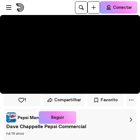
Pular para o player
Ir para o conteúdo principal
Conectar
1
Compartilhar
Favorito
Seguir
Pepsi Man
Dave Chappelle Pepsi Commercial
há 19 anos