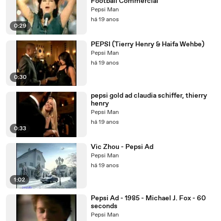
Football Commercial
Pepsi Man
há 19 anos
0:29
PEPSI (Tierry Henry & Haifa Wehbe)
Pepsi Man
há 19 anos
0:30
pepsi gold ad claudia schiffer, thierry
henry
Pepsi Man
há 19 anos
0:33
Vic Zhou - Pepsi Ad
Pepsi Man
há 19 anos
1:02
Pepsi Ad - 1985 - Michael J. Fox - 60
seconds
Pepsi Man