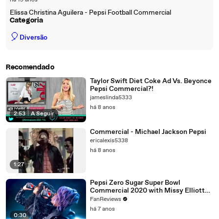
há 19 anos
Elissa Christina Aguilera - Pepsi Football Commercial
Categoria
🎈
Diversão
Recomendado
Taylor Swift Diet Coke Ad Vs. Beyonce
Pepsi Commercial?!
jameslinda5333
há 8 anos
2:53
|
A Seguir
Commercial - Michael Jackson Pepsi
ericalexis5338
há 8 anos
1:27
Pepsi Zero Sugar Super Bowl
Commercial 2020 with Missy Elliott
and H.E.R.
FanReviews
há 7 anos
0:30