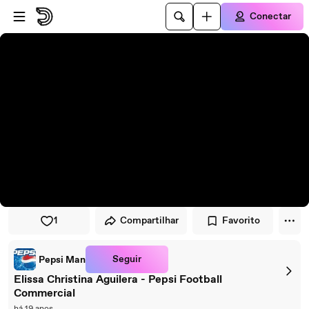
Pular para o player
Ir para o conteúdo principal
Conectar
1
Compartilhar
Favorito
Seguir
Pepsi Man
Elissa Christina Aguilera - Pepsi Football
Commercial