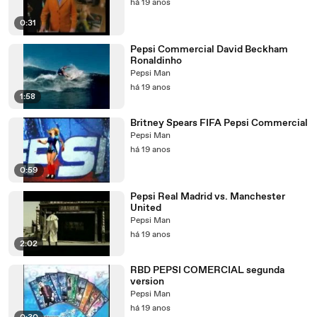
há 19 anos
0:31
Pepsi Commercial David Beckham
Ronaldinho
Pepsi Man
há 19 anos
1:58
Britney Spears FIFA Pepsi Commercial
Pepsi Man
há 19 anos
0:59
Pepsi Real Madrid vs. Manchester
United
Pepsi Man
há 19 anos
2:02
RBD PEPSI COMERCIAL segunda
version
Pepsi Man
há 19 anos