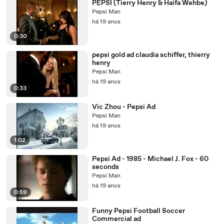
PEPSI (Tierry Henry & Haifa Wehbe)
Pepsi Man
há 19 anos
0:30
pepsi gold ad claudia schiffer, thierry
henry
Pepsi Man
há 19 anos
0:33
Vic Zhou - Pepsi Ad
Pepsi Man
há 19 anos
1:02
Pepsi Ad - 1985 - Michael J. Fox - 60
seconds
Pepsi Man
há 19 anos
0:59
Funny Pepsi Football Soccer
Commercial ad