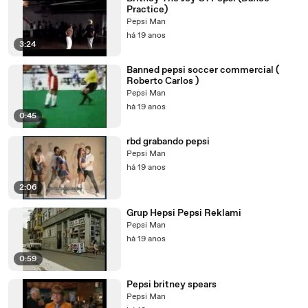
Practice)
Pepsi Man
há 19 anos
3:24
Banned pepsi soccer commercial (
Roberto Carlos )
Pepsi Man
há 19 anos
0:45
rbd grabando pepsi
Pepsi Man
há 19 anos
2:06
Grup Hepsi Pepsi Reklami
Pepsi Man
há 19 anos
0:59
Pepsi britney spears
Pepsi Man